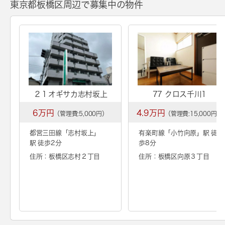
東京都板橋区周辺で募集中の物件
２１オギサカ志村坂上
77 クロス千川1
6万円
4.9万円
（管理費:5,000円）
（管理費:15,000円）
都営三田線「
志村坂上
」
有楽町線「
小竹向原
」駅 徒
駅 徒歩2分
歩8分
住所：板橋区志村２丁目
住所：板橋区向原３丁目