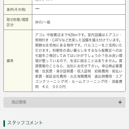
条件(その他)
****
取引形態/賃貸
仲介/一般
区分
アコレ 中板橋店まで429mです。室内設備はエアコン・
照明付き・CATVなど充実した設備を備え付けています。
閑静な住宅地にある物件です。バルコニーをご活用いた
だけます。利便性の高い暮らしをするなら板橋区へのお
引越をご検討してみてはいかがでしょうか？住み良い環
備考
境が整っているので、生活に困ることはありません。賃
貸情報のことなら、当社にお任せ下さい。申込時必要書
類：住民票・身分証明書・収入証明 初期費用：前払い
家賃・保証会社費用・火災保険費用 退出時費用：エア
コンクリーニング代・ルームクリーニング代・消毒費
用 ４０，０００円
周辺環境
スタッフコメント