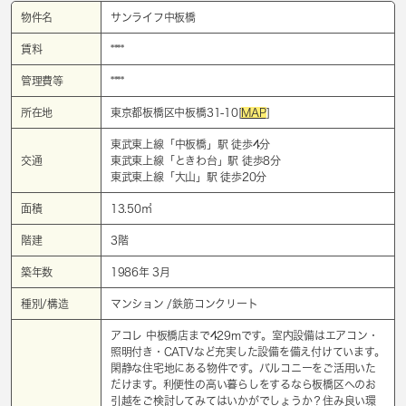
物件名
サンライフ中板橋
賃料
****
管理費等
****
所在地
東京都板橋区中板橋31-10[
MAP
]
東武東上線「
中板橋
」駅 徒歩4分
交通
東武東上線「
ときわ台
」駅 徒歩8分
東武東上線「
大山
」駅 徒歩20分
面積
13.50㎡
階建
3階
築年数
1986年 3月
種別/構造
マンション /鉄筋コンクリート
アコレ 中板橋店まで429mです。室内設備はエアコン・
照明付き・CATVなど充実した設備を備え付けています。
閑静な住宅地にある物件です。バルコニーをご活用いた
だけます。利便性の高い暮らしをするなら板橋区へのお
引越をご検討してみてはいかがでしょうか？住み良い環