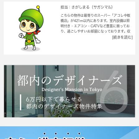
担当：さがしまる（サガシマル）
こちらの物件は最寄りのスーパー「アコレ中板
橋店」が421m以内にあります。室内設備は照
明付き・エアコン・CATVなど豊富に揃ってお
り、過ごしやすいお部屋になっております。収
納はクロゼット・シューズボックスなど豊富な
[続きを読む]
ので、広々と空間を利用することも可能です。
このマンションはバルコニー付きで、用途に合
わせて使用できます。敷金も不要ですので、住
み替えには非常に魅力的。最上階にあるお部屋
です。当社がご紹介する賃貸物件は、便利で楽
しい暮らしをしたいとお考えの方に合う物件で
す。様々な条件に適した物件を取り扱っており
ますので、ぜひご連絡下さい。