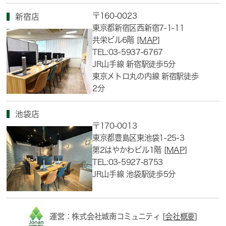
〒160-0023
新宿店
東京都新宿区西新宿7-1-11
共栄ビル6階
[MAP]
TEL:03-5937-6767
JR山手線 新宿駅徒歩5分
東京メトロ丸の内線 新宿駅徒歩
2分
池袋店
〒170-0013
東京都豊島区東池袋1-25-3
第2はやかわビル1階
[MAP]
TEL:03-5927-8753
JR山手線 池袋駅徒歩5分
運営：株式会社城南コミュニティ [
会社概要
]