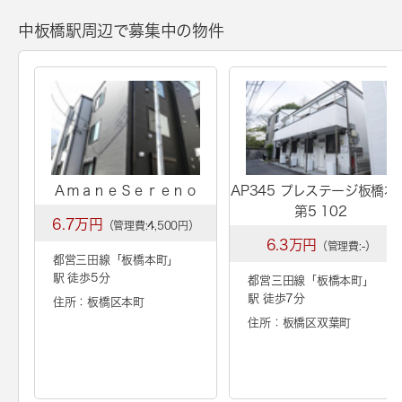
中板橋駅周辺で募集中の物件
ＡｍａｎｅＳｅｒｅｎｏ
AP345 プレステージ板橋本
第5 102
6.7万円
（管理費:4,500円）
6.3万円
（管理費:-）
都営三田線「
板橋本町
」
駅 徒歩5分
都営三田線「
板橋本町
」
駅 徒歩7分
住所：板橋区本町
住所：板橋区双葉町