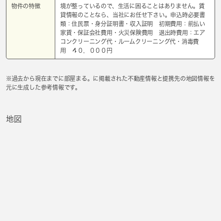
物件の特徴
境が整っているので、生活に困ることはありません。賃
貸情報のことなら、当社にお任せ下さい。申込時必要書
類：住民票・身分証明書・収入証明 初期費用：前払い
家賃・保証会社費用・火災保険費用 退出時費用：エア
コンクリーニング代・ルームクリーニング代・消毒費
用 ４０，０００円
※過去から現在までに部屋まる。に掲載された不動産情報と提携先の地図情報を
元に生成した参考情報です。
地図