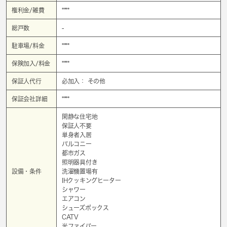
権利金/雑費
****
総戸数
-
駐車場/料金
****
保険加入/料金
****
保証人代行
必加入： その他
保証会社詳細
****
閑静な住宅地
保証人不要
単身者入居
バルコニー
都市ガス
照明器具付き
設備・条件
洗濯機置場有
IHクッキングヒーター
シャワー
エアコン
シューズボックス
CATV
光ファイバー