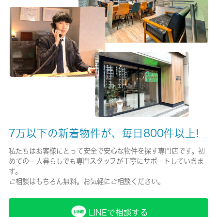
有/18000円
保険名/保険期間
-/2年
保証人代行
必加入
保証会社詳細
契約時：月額賃料等の合計の５０％（最低保証料２５，０００
7万以下の新着物件が、毎日800件以上!
円） 毎月：システム使用料（口座引落等）：月額賃料等の合計
の１．２５％ 更新時（１年毎）：月額合計の１５％（滞納無）
私たちはお客様にとって安全で安心な物件を探す専門店です。初
または３０％（滞納有）
めての一人暮らしでも専門スタッフが丁寧にサポートしていきま
す。
賃貸区分/契約期間
ご相談はもちろん無料。お気軽にご相談ください。
一般/2年
LINEで相談する