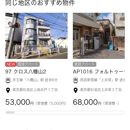
同じ地区のおすすめ物件
NEW
賃貸アパート
賃貸アパート
97 クロス八幡山2
AP1016 フ
京王線「
八幡山
」駅 徒歩6分
西武新宿線「
上井草
」駅 徒歩1
東京都杉並区上高井戸１丁目
東京都杉並区上井草３丁目
53,000
68,000
円
（管理費 15,000円）
円
（管理費 -）