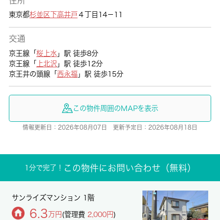
住所
東京都
杉並区
下高井戸
４丁目14－11
交通
京王線「
桜上水
」駅 徒歩8分
京王線「
上北沢
」駅 徒歩12分
京王井の頭線「
西永福
」駅 徒歩15分
この物件周囲のMAPを表示
情報更新日：2026年08月07日 更新予定日：2026年08月18日
この物件にお問い合わせ（無料）
1分で完了！
サンライズマンション 1階
6.3
万円
(管理費
2,000円
)