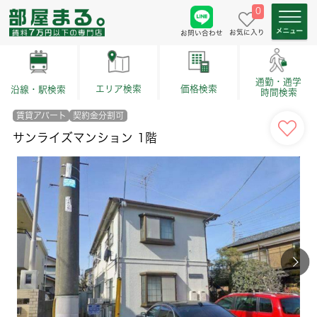
0
お気に入り
お問い合わせ
通勤・通学
価格検索
エリア検索
沿線・駅検索
時間検索
賃貸アパート
契約金分割可
サンライズマンション 1階