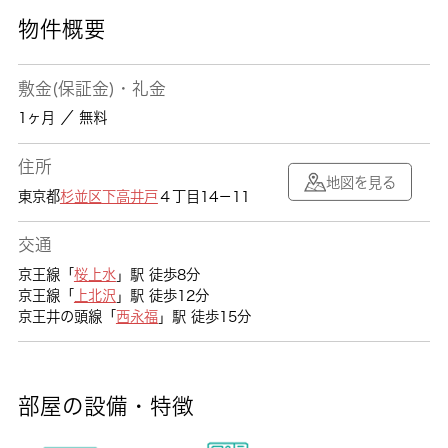
物件概要
敷金(保証金)・礼金
1ヶ月 ／ 無料
住所
地図を見る
東京都
杉並区
下高井戸
４丁目14－11
交通
京王線「
桜上水
」駅 徒歩8分
京王線「
上北沢
」駅 徒歩12分
京王井の頭線「
西永福
」駅 徒歩15分
部屋の設備・特徴