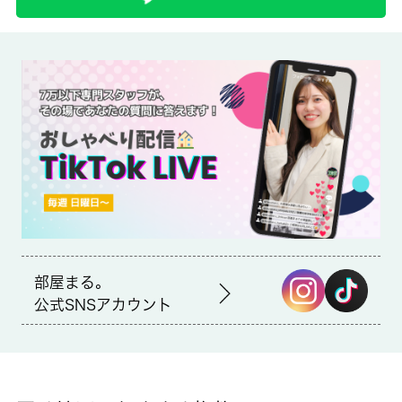
取引形態
仲介
備考
室内設備はネット使用料不要・エアコン・CATVなど大変充実し
ております。ドアを開けたり直接会話しなくてもモニター越しに
来訪者を確認できるモニター付きインターホンを設置しておりま
す。自然なイメージを感じるフローリングとなっています。杉並
区に特化した当社は、確かな地域情報と豊富な賃貸情報を取り扱
っています。知識をあまりお持ちでない方にも親切にサポート致
しますので、ぜひお部屋探しは当社にお任せ下さい。●単身者限
定●駐輪スペースあり（バイク駐輪不可）●ＣＡＴＶジェイコム
インターネット対応 １２０Ｍコース利用料無料
部屋まる。
公式SNSアカウント