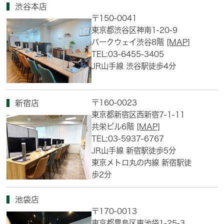
渋谷本店
〒150-0041
東京都渋谷区神南1-20-9
パークウェイ渋谷8階
[MAP]
TEL:03-6455-3405
JR山手線 渋谷駅徒歩4分
〒160-0023
新宿店
東京都新宿区西新宿7-1-11
共栄ビル6階
[MAP]
TEL:03-5937-6767
JR山手線 新宿駅徒歩5分
東京メトロ丸の内線 新宿駅徒
歩2分
池袋店
〒170-0013
東京都豊島区東池袋1-25-3