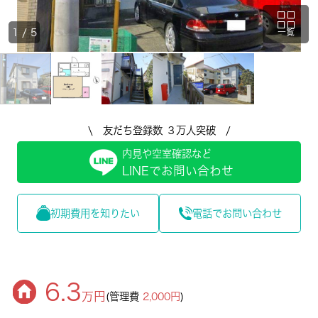
1
/
5
一覧
\ 友だち登録数 ３万人突破 /
内見や空室確認など
LINEでお問い合わせ
初期費用を知りたい
電話でお問い合わせ
6.3
万円
(管理費
2,000円
)