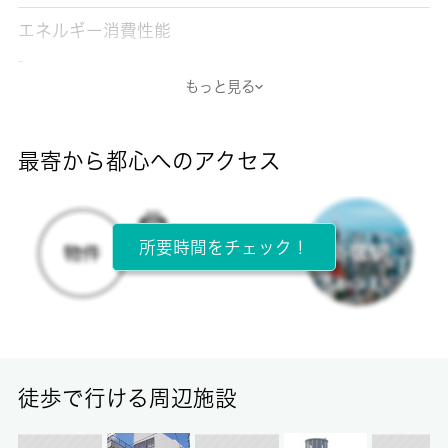
エネルギー消費性能
-
もっと見る
断熱性能
-
最寄から都心へのアクセス
目安光熱費
-
所要時間をチェック！
所在階
1階 / 2階建
面積
17.64㎡
徒歩で行ける周辺施設
保証金