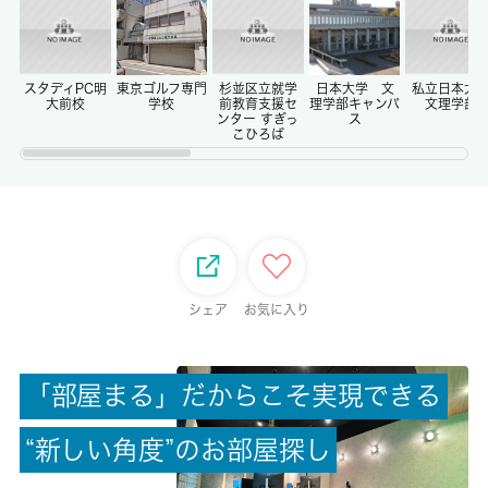
0ヶ月
償却/敷引
-/-
スタディPC明
東京ゴルフ専門
杉並区立就学
日本大学 文
私立日本大
大前校
学校
前教育支援セ
理学部キャンパ
文理学部
ンター すぎっ
ス
こひろば
権利金/雑費
-/-
総戸数
6戸
シェア
お気に入り
現状/入居可能日
居住中/相談
「
部
屋
ま
る
」
だ
か
ら
こ
そ
実
現
で
き
る
駐車場/料金
無/-
“
新
し
い
角
度
”
の
お
部
屋
探
し
保険加入/料金