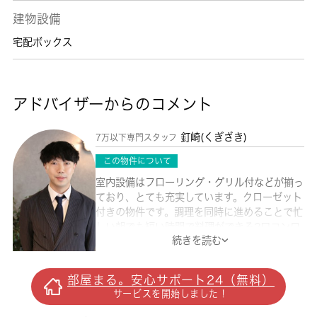
建物設備
宅配ボックス
アドバイザーからのコメント
釘崎(くぎざき)
7万以下専門スタッフ
この物件について
室内設備はフローリング・グリル付などが揃っ
ており、とても充実しています。クローゼット
付きの物件です。調理を同時に進めることで忙
しい朝でも短い時間で料理ができる2口コンロ
続きを読む
があります。新しい生活のスタートにおすすめ
なのが、こちらのアパートです。礼金不要の物
件で、初期費用を抑えましょう。杉並区の賃貸
部屋まる。安心サポート24（無料）
情報を豊富に扱っている 城南コミュニティ
サービスを開始しました！
は、お客様に満足いただけるお部屋をご提供し
ております。