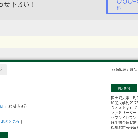
050-
わせ下さい！
料
ジ
<<顧客満足度N
周辺施設
国士舘大学 町
和光大学
約217
鶴川
」駅 徒歩9分
Ｏｄａｋｙｕ Ｏ
ファミリーマー
セブンイレブン
地図を見る
]
麻生総合病院
約
鶴川駅前郵便局
-