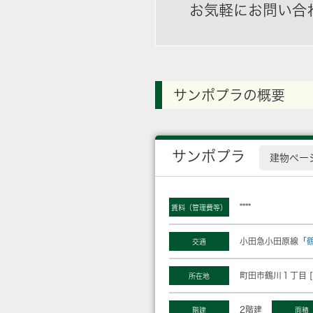
お気軽にお問い合
サンポプラの概要
サンポプラ
建物ペー
****
賃料（管理費等）
小田急小田原線「
交通
町田市鶴川１丁目 [
所在地
2階建
階建
面積