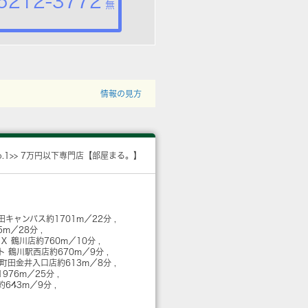
5212-3772
無
情報の見方
o.1>> 7万円以下専門店【部屋まる。】
田キャンパス
約1701m／22分
5m／28分
Ｘ 鶴川店
約760m／10分
ト 鶴川駅西店
約670m／9分
 町田金井入口店
約613m／8分
1976m／25分
約643m／9分