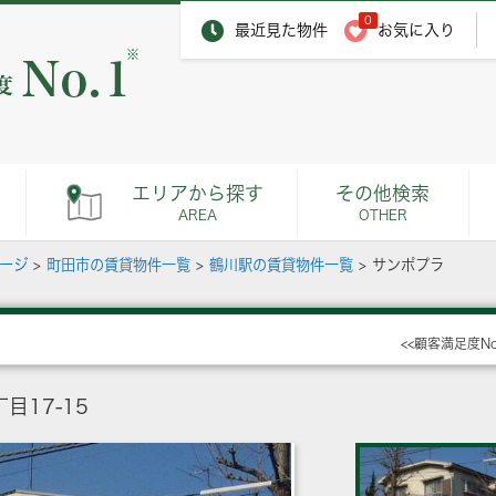
0
最近見た物件
お気に入り
※
エリアから探す
その他検索
AREA
OTHER
ページ
>
町田市の賃貸物件一覧
>
鶴川駅の賃貸物件一覧
>
サンポプラ
<<顧客満足度N
17-15