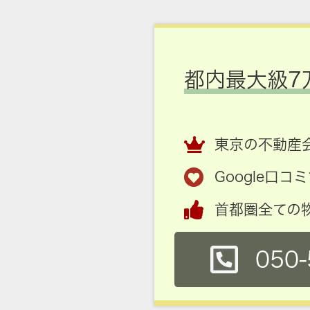
都内最大級7
東京の不動産会
Google口
首都圏全ての
050-