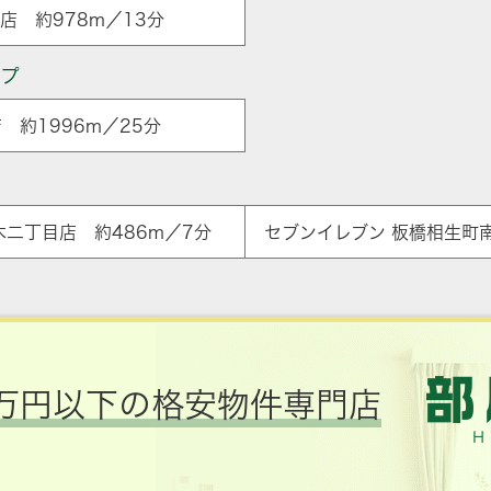
店 約978m／13分
ップ
 約1996m／25分
ア
木二丁目店 約486m／7分
セブンイレブン 板橋相生町南
万円以下の格安物件専門店