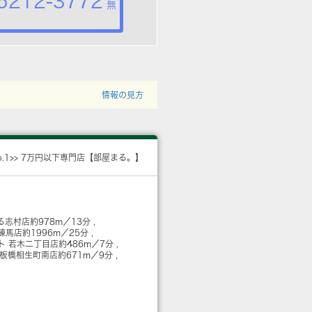
5212-3772
無
情報の見方
o.1>> 7万円以下専門店【部屋まる。】
る志村店
約978m／13分
練馬店
約1996m／25分
ト 若木二丁目店
約486m／7分
 板橋相生町南店
約671m／9分