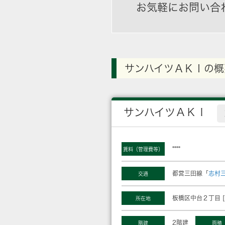
お気軽にお問い合
サンハイツＡＫＩの概
サンハイツＡＫＩ
****
賃料（管理費等）
都営三田線「
志村
交通
板橋区中台２丁目 [
所在地
2階建
階建
面積