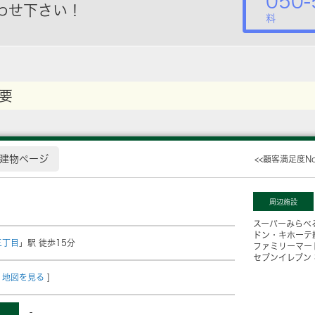
050-
わせ下さい！
料
要
建物ページ
<<顧客満足度N
周辺施設
スーパーみらべ
ドン・キホーテ
三丁目
」駅 徒歩15分
ファミリーマー
セブンイレブン
地図を見る
]
-