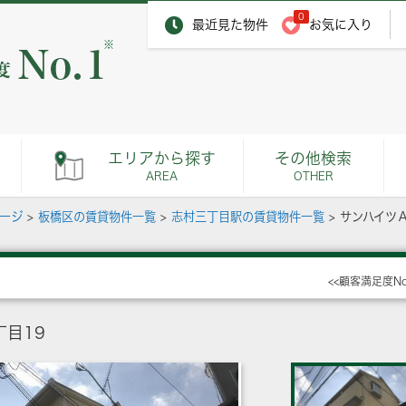
0
最近見た物件
お気に入り
※
エリアから探す
その他検索
AREA
OTHER
ページ
>
板橋区の賃貸物件一覧
>
志村三丁目駅の賃貸物件一覧
>
サンハイツ
<<顧客満足度N
目19