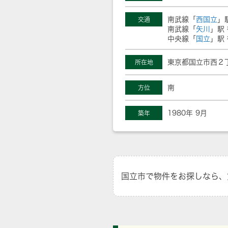
南武線「
西国立
」
交通
南武線「
矢川
」駅 
中央線「
国立
」駅 
東京都国立市西２丁
所在地
南
方位
1980年 9月
築年
国立市で物件をお探しなら、