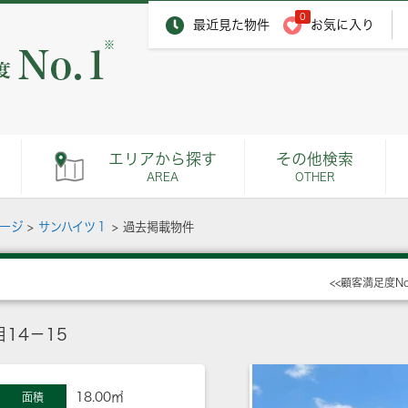
0
最近見た物件
お気に入り
※
エリアから探す
その他検索
AREA
OTHER
ページ
>
サンハイツ１
>
過去掲載物件
<<顧客満足度N
14－15
18.00㎡
面積