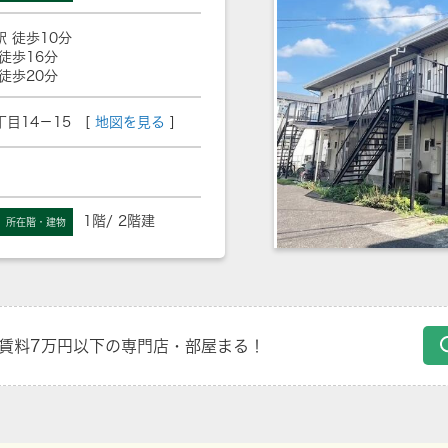
駅 徒歩10分
徒歩16分
徒歩20分
目14－15 [
地図を見る
]
1階/ 2階建
所在階・建物
賃料7万円以下の専門店・部屋まる！