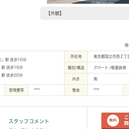
【外観】
情
所在地
東京都国立市西２丁目
立
」駅 徒歩10分
」駅 徒歩16分
種別/構造
アパート /軽量鉄骨
」駅 徒歩20分
向き
南
管理費等
****
敷金
****
スタッフコメント