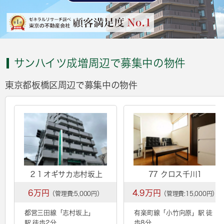
サンハイツ成増周辺で募集中の物件
東京都板橋区周辺で募集中の物件
２１オギサカ志村坂上
77 クロス千川1
6万円
4.9万円
（管理費:5,000円）
（管理費:15,000円）
都営三田線「
志村坂上
」
有楽町線「
小竹向原
」駅 徒
駅 徒歩2分
歩8分