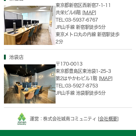
東京都新宿区西新宿7-1-11
共栄ビル6階
[MAP]
TEL:03-5937-6767
JR山手線 新宿駅徒歩5分
東京メトロ丸の内線 新宿駅徒歩
2分
池袋店
〒170-0013
東京都豊島区東池袋1-25-3
第2はやかわビル1階
[MAP]
TEL:03-5927-8753
JR山手線 池袋駅徒歩5分
運営：株式会社城南コミュニティ [
会社概要
]