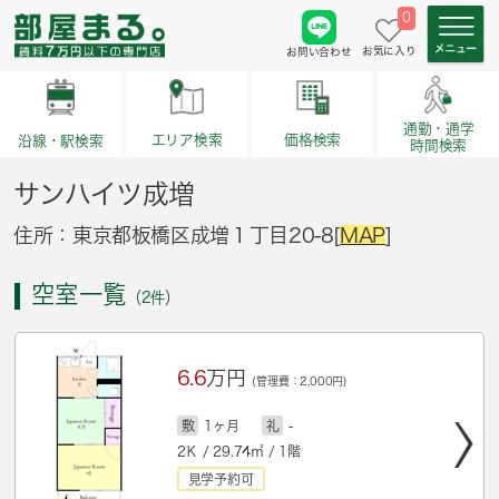
0
お気に入り
お問い合わせ
通勤・通学
価格検索
エリア検索
沿線・駅検索
時間検索
サンハイツ成増
住所：東京都板橋区成増１丁目20-8[
MAP
]
空室一覧
（2件）
6.6
万円
(管理費：2,000円)
敷
1ヶ月
礼
-
2Ｋ / 29.74㎡ / 1階
見学予約可