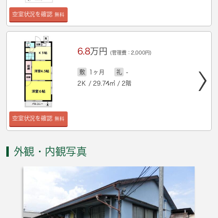
空室状況を確認
無料
6.8
万円
(管理費：2,000円)
敷
1ヶ月
礼
-
2Ｋ / 29.74㎡ / 2階
空室状況を確認
無料
外観・内観写真