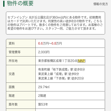
物件の概要
情報の見方
セブンイレブン 光が丘公園北店が360m以内にある物件です。初期費用
はカードで決済いただけます。利便性の高い徒歩8分の物件です。こちら
の物件はアパートです。数多くの物件をご用意しております。お客様のご
希望の物件をお選び下さい。スタッフ一同、ご協力させて頂きます。
賃料
6.6
万円～
6.8
万円
管理費等
2,000円
所在地
東京都板橋区成増１丁目20-8[
MAP
]
有楽町線
「
地下鉄成増
」駅 徒歩8分
交通
東武東上線
「
成増
」駅 徒歩9分
東武東上線
「
下赤塚
」駅 徒歩20分
面積
29.74㎡
階建
2階建
築年数
築53年