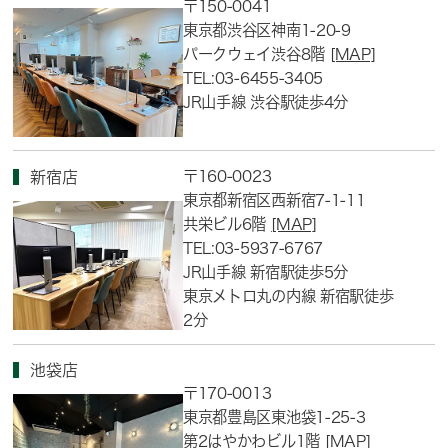
〒150-0041
東京都渋谷区神南1-20-9
パークウェイ渋谷8階
[MAP]
TEL:03-6455-3405
JR山手線 渋谷駅徒歩4分
〒160-0023
新宿店
東京都新宿区西新宿7-1-11
共栄ビル6階
[MAP]
TEL:03-5937-6767
JR山手線 新宿駅徒歩5分
東京メトロ丸の内線 新宿駅徒歩
2分
池袋店
〒170-0013
東京都豊島区東池袋1-25-3
第2はやかわビル1階
[MAP]