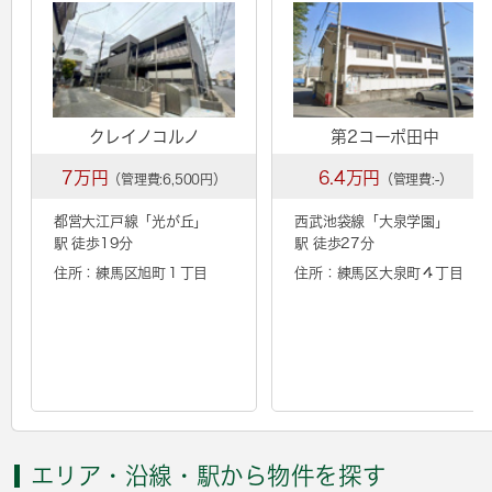
クレイノコルノ
第2コーポ田中
7万円
6.4万円
（管理費:6,500円）
（管理費:-）
都営大江戸線「
光が丘
」
西武池袋線「
大泉学園
」
駅 徒歩19分
駅 徒歩27分
住所：練馬区旭町１丁目
住所：練馬区大泉町４丁目
エリア・沿線・駅から物件を探す