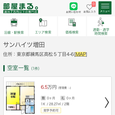
0
お気に入り
お問い合わせ
通勤・通学
価格検索
エリア検索
沿線・駅検索
時間検索
サンハイツ増田
住所：東京都練馬区高松５丁目4-6[
MAP
]
空室一覧
（1件）
6.5
万円
(管理費：-)
敷
0ヶ月
礼
0ヶ月
1Ｋ / 28.27㎡ / 2階
見学予約可