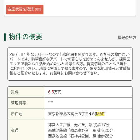
空室状況を確認
無料
物件の概要
情報の見方
2駅利用可能なアパートなので行動範囲も広がります。こちらの物件はア
パートです。眺望良好なアパートでの暮らしを始めてみませんか。練馬区
エリアで新たな生活を始めたいとお考えの方。賃貸情報のことなら当社
にお任せ下さい。地域に密着しておりますので、確かな地域情報と賃貸情
報をご紹介いたします。お気軽にお問い合わせ下さい。
賃料
6.5
万円
管理費等
****
所在地
東京都練馬区高松５丁目4-6[
MAP
]
都営大江戸線
「
光が丘
」駅 徒歩17分
交通
西武池袋線
「
練馬高野台
」駅 徒歩20分
西武池袋線
「
石神井公園
」駅 徒歩26分