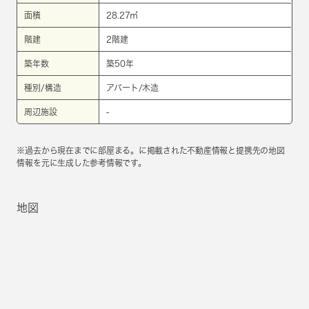
面積
28.27㎡
階建
2階建
築年数
築50年
種別/構造
アパート/木造
周辺施設
-
※過去から現在までに部屋まる。に掲載された不動産情報と提携先の地図
情報を元に生成した参考情報です。
地図