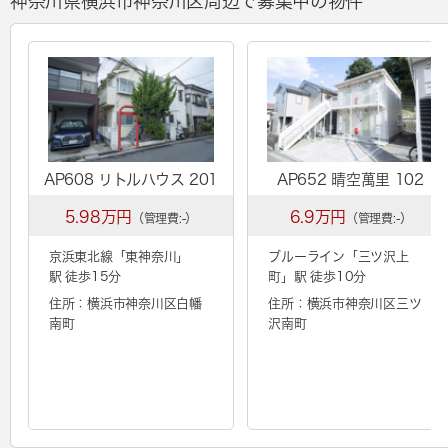
神奈川県横浜市神奈川区周辺で募集中の物件
AP608 リトルハウス 201
AP652 晴空萬里 102
5.98万円
6.9万円
（管理費:-）
（管理費:-）
京浜東北線「
東神奈川
」
ブルーライン「
三ツ沢上
駅 徒歩15分
町
」駅 徒歩10分
住所：横浜市神奈川区白幡
住所：横浜市神奈川区三ツ
南町
沢南町