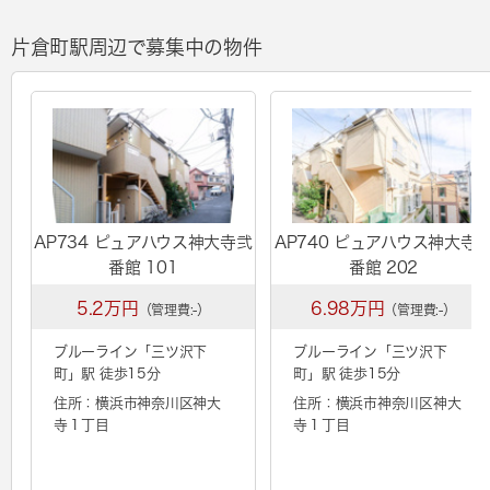
片倉町駅周辺で募集中の物件
AP734 ピュアハウス神大寺弐
AP740 ピュアハウス神大寺
番館 101
番館 202
5.2万円
6.98万円
（管理費:-）
（管理費:-）
ブルーライン「
三ツ沢下
ブルーライン「
三ツ沢下
町
」駅 徒歩15分
町
」駅 徒歩15分
住所：横浜市神奈川区神大
住所：横浜市神奈川区神大
寺１丁目
寺１丁目