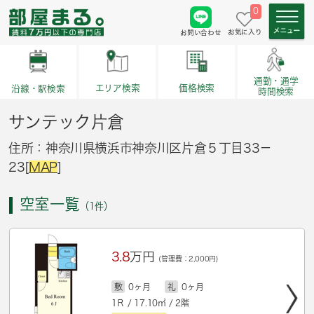
0
お気に入り
お問い合わせ
通勤・通学
価格検索
エリア検索
沿線・駅検索
時間検索
サンテック片倉
住所：神奈川県横浜市神奈川区片倉５丁目33－
23[
MAP
]
空室一覧
（1件）
3.8
万円
(管理費：2,000円)
敷
0ヶ月
礼
0ヶ月
1Ｒ / 17.10㎡ / 2階