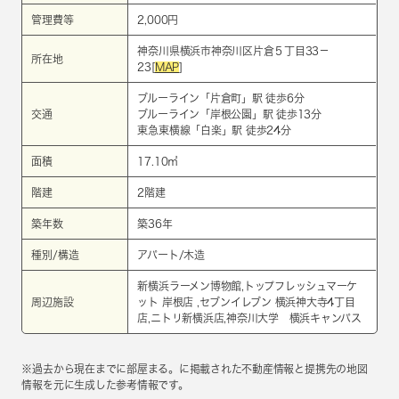
管理費等
2,000円
神奈川県横浜市神奈川区片倉５丁目33－
所在地
23[
MAP
]
ブルーライン
「
片倉町
」駅 徒歩6分
交通
ブルーライン
「
岸根公園
」駅 徒歩13分
東急東横線
「
白楽
」駅 徒歩24分
面積
17.10㎡
階建
2階建
築年数
築36年
種別/構造
アパート/木造
新横浜ラーメン博物館,トップフレッシュマーケ
周辺施設
ット 岸根店 ,セブンイレブン 横浜神大寺4丁目
店,ニトリ新横浜店,神奈川大学 横浜キャンパス
※過去から現在までに部屋まる。に掲載された不動産情報と提携先の地図
情報を元に生成した参考情報です。