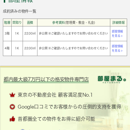
成約済みの物件一覧
階層
間取り
面積
参考賃料
(管理費・敷金・礼金)
詳細情報
部屋情報
3階
1Ｋ
22.00㎡
非公開 ※ご確認いたしますのでお問い合わせください
を見る >
部屋情報
4階
1Ｋ
22.00㎡
非公開 ※ご確認いたしますのでお問い合わせください
を見る >
都内最大級7万円以下の格安物件専門店
東京の不動産会社 顧客満足度No.1
Google口コミでお客様からの圧倒的支持を獲得
首都圏全ての物件をお得に紹介可能