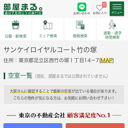
0
お気に入り
お問い合わせ
通勤・通学
価格検索
エリア検索
沿線・駅検索
時間検索
サンケイロイヤルコート竹の塚
住所：東京都足立区西竹の塚１丁目14－7[
MAP
]
空室一覧
（現在、部屋まるでは公開されていません）
大家さんに確認することで最新の空室
が出ている場合があります。
こちらの物件が気になる方は、お気軽にお問い合わせ下さい！