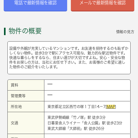
電話で最新情報を確認
メールで最新情報を確認
物件の概要
情報の見方
設備や外観が充実しているマンションです。お友達を招待するのも恥ずか
しくない物件。徒歩3分で駅にアクセス可能な、魅力的な駅近物件です。
快適な暮らしをするなら、住まい選びが大切ですよね。安心・安全な物
件をお探しの方は、当社にお任せ下さい。また、お客様のご希望に適し
た物件のご紹介をいたします。
賃料
****
管理費等
****
所在地
東京都足立区西竹の塚１丁目14－7[
MAP
]
東武伊勢崎線
「
竹ノ塚
」駅 徒歩3分
交通
日暮里舎人ライナー
「
舎人公園
」駅 徒歩23分
東武大師線
「
大師前
」駅 徒歩26分