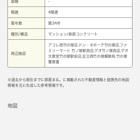
面積
-
階建
4階建
築年数
築34年
種別/構造
マンション/鉄筋コンクリート
アコレ西竹の塚店,ドン・キホーテ竹の塚店,ファ
ミリーマート 竹ノ塚駅西店,ゲオ竹ノ塚西店,ゲオ
周辺施設
文教堂竹の塚駅前店,足立西竹の塚郵便局,竹の塚
警察署
※過去から現在までに部屋まる。に掲載された不動産情報と提携先の地図
情報を元に生成した参考情報です。
地図