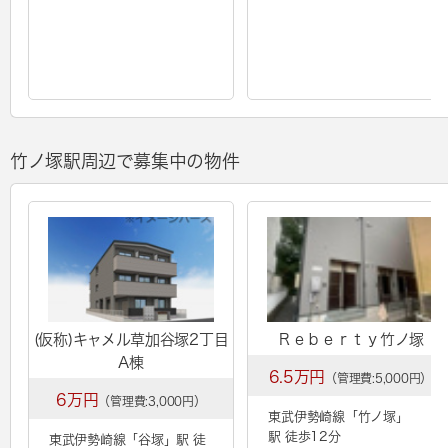
竹ノ塚駅周辺で募集中の物件
(仮称)キャメル草加谷塚2丁目
Ｒｅｂｅｒｔｙ竹ノ塚
A棟
6.5万円
（管理費:5,000円）
6万円
（管理費:3,000円）
東武伊勢崎線「
竹ノ塚
」
駅 徒歩12分
東武伊勢崎線「
谷塚
」駅 徒