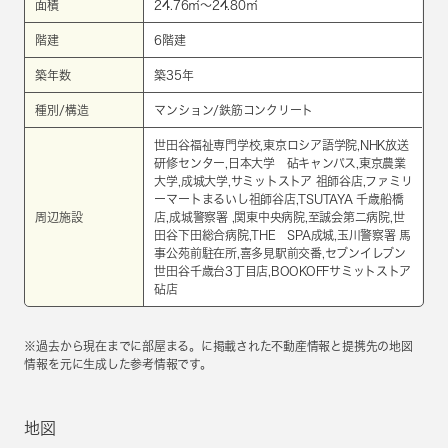
面積
24.76㎡～24.80㎡
階建
6階建
築年数
築35年
種別/構造
マンション/鉄筋コンクリート
世田谷福祉専門学校,東京ロシア語学院,NHK放送
研修センター,日本大学 砧キャンパス,東京農業
大学,成城大学,サミットストア 祖師谷店,ファミリ
ーマートまるいし祖師谷店,TSUTAYA 千歳船橋
周辺施設
店,成城警察署 ,関東中央病院,至誠会第二病院,世
田谷下田総合病院,THE SPA成城,玉川警察署 馬
事公苑前駐在所,喜多見駅前交番,セブンイレブン
世田谷千歳台3丁目店,BOOKOFFサミットストア
砧店
※過去から現在までに部屋まる。に掲載された不動産情報と提携先の地図
情報を元に生成した参考情報です。
地図