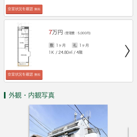
空室状況を確認
無料
7
万円
(管理費：5,000円)
敷
1ヶ月
礼
1ヶ月
1Ｋ / 24.80㎡ / 4階
空室状況を確認
無料
外観・内観写真