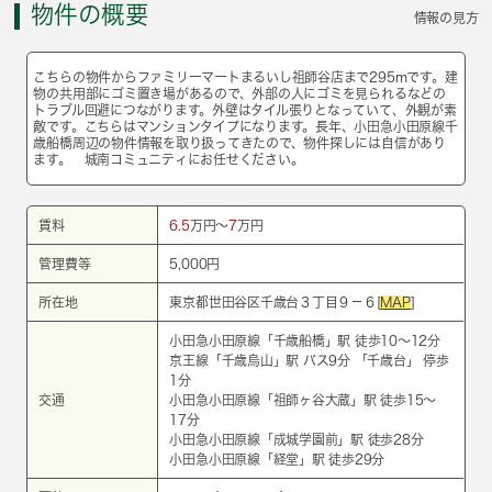
物件の概要
情報の見方
こちらの物件からファミリーマートまるいし祖師谷店まで295mです。建
物の共用部にゴミ置き場があるので、外部の人にゴミを見られるなどの
トラブル回避につながります。外壁はタイル張りとなっていて、外観が素
敵です。こちらはマンションタイプになります。長年、小田急小田原線千
歳船橋周辺の物件情報を取り扱ってきたので、物件探しには自信があり
ます。 城南コミュニティにお任せください。
賃料
6.5
万円～
7
万円
管理費等
5,000円
所在地
東京都世田谷区千歳台３丁目９－６[
MAP
]
小田急小田原線
「
千歳船橋
」駅 徒歩10～12分
京王線
「
千歳烏山
」駅 バス9分 「千歳台」 停歩
1分
交通
小田急小田原線
「
祖師ヶ谷大蔵
」駅 徒歩15～
17分
小田急小田原線
「
成城学園前
」駅 徒歩28分
小田急小田原線
「
経堂
」駅 徒歩29分