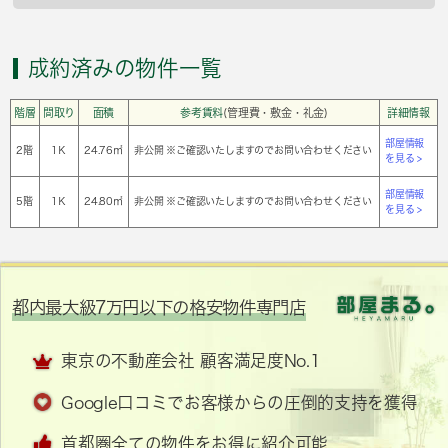
成約済みの物件一覧
階層
間取り
面積
参考賃料
(管理費・敷金・礼金)
詳細情報
部屋情報
2階
1Ｋ
24.76㎡
非公開 ※ご確認いたしますのでお問い合わせください
を見る >
部屋情報
5階
1Ｋ
24.80㎡
非公開 ※ご確認いたしますのでお問い合わせください
を見る >
都内最大級7万円以下の格安物件専門店
東京の不動産会社 顧客満足度No.1
Google口コミでお客様からの圧倒的支持を獲得
首都圏全ての物件をお得に紹介可能