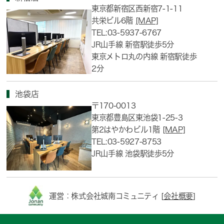
東京都新宿区西新宿7-1-11
共栄ビル6階
[MAP]
TEL:03-5937-6767
JR山手線 新宿駅徒歩5分
東京メトロ丸の内線 新宿駅徒歩
2分
池袋店
〒170-0013
東京都豊島区東池袋1-25-3
第2はやかわビル1階
[MAP]
TEL:03-5927-8753
JR山手線 池袋駅徒歩5分
運営：株式会社城南コミュニティ [
会社概要
]