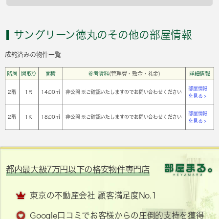
サングリーン徳丸のその他の部屋情報
成約済みの物件一覧
階層
間取り
面積
参考賃料
(管理費・敷金・礼金)
詳細情報
部屋情報
2階
1Ｒ
14.00㎡
非公開 ※ご確認いたしますのでお問い合わせください
を見る >
部屋情報
2階
1Ｋ
18.00㎡
非公開 ※ご確認いたしますのでお問い合わせください
を見る >
都内最大級7万円以下の格安物件専門店
東京の不動産会社 顧客満足度No.1
Google口コミでお客様からの圧倒的支持を獲得