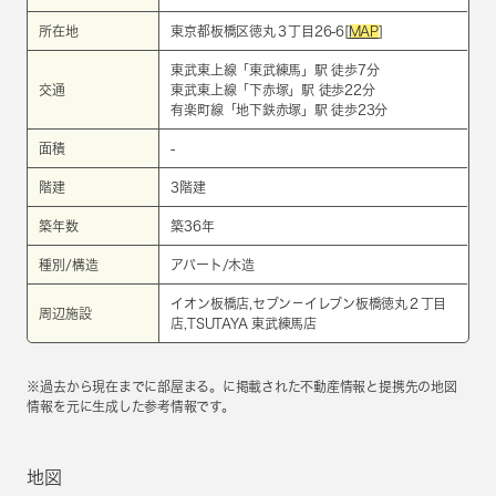
所在地
東京都板橋区徳丸３丁目26-6[
MAP
]
東武東上線
「
東武練馬
」駅 徒歩7分
交通
東武東上線
「
下赤塚
」駅 徒歩22分
有楽町線
「
地下鉄赤塚
」駅 徒歩23分
面積
-
階建
3階建
築年数
築36年
種別/構造
アパート/木造
イオン板橋店,セブン－イレブン板橋徳丸２丁目
周辺施設
店,TSUTAYA 東武練馬店
※過去から現在までに部屋まる。に掲載された不動産情報と提携先の地図
情報を元に生成した参考情報です。
地図