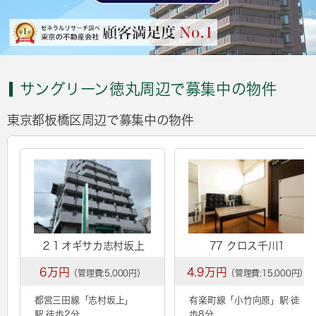
サングリーン徳丸周辺で募集中の物件
東京都板橋区周辺で募集中の物件
２１オギサカ志村坂上
77 クロス千川1
6万円
4.9万円
（管理費:5,000円）
（管理費:15,000円）
都営三田線「
志村坂上
」
有楽町線「
小竹向原
」駅 徒
駅 徒歩2分
歩8分