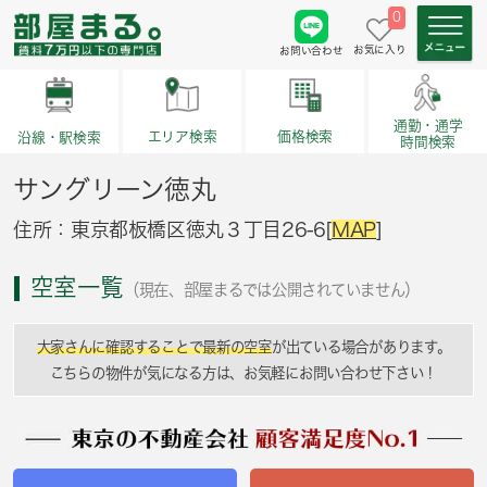
0
お気に入り
お問い合わせ
通勤・通学
価格検索
エリア検索
沿線・駅検索
時間検索
サングリーン徳丸
住所：東京都板橋区徳丸３丁目26-6[
MAP
]
空室一覧
（現在、部屋まるでは公開されていません）
大家さんに確認することで最新の空室
が出ている場合があります。
こちらの物件が気になる方は、お気軽にお問い合わせ下さい！