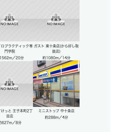
イロプラクティック専
ガスト 東十条店(から好し取
門学院
扱店)
1562m／20分
約1080m／14分
けっと 王子本町2丁
ミニストップ 中十条店
目店
約288m／4分
約627m／8分