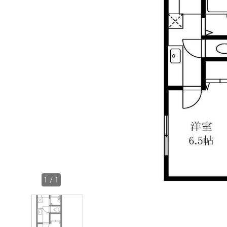
1
/
1