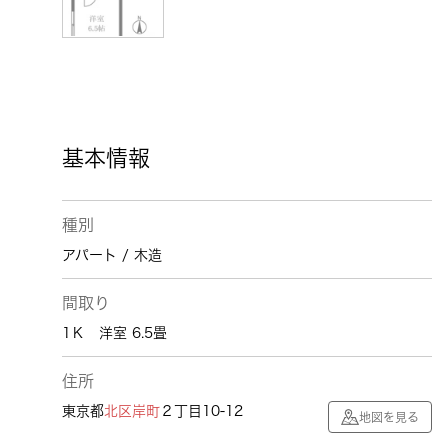
基本情報
種別
アパート / 木造
間取り
1Ｋ 洋室 6.5畳
住所
東京都
北区
岸町
２丁目10-12
地図を見る