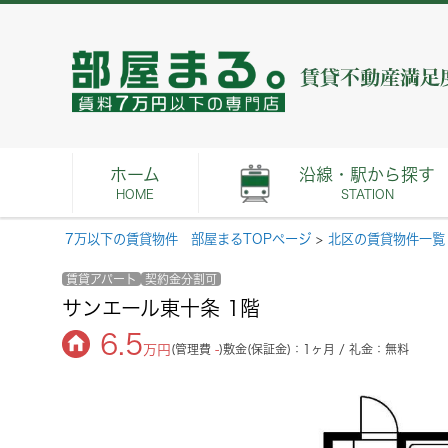
ホーム
沿線・駅から探す
HOME
STATION
7万以下の賃貸物件 部屋まるTOPページ
>
北区の賃貸物件一覧
賃貸アパート
契約金分割可
サンエール東十条 1階
6.5
万円
(管理費
-
)
敷金(保証金)：1ヶ月 / 礼金：無料