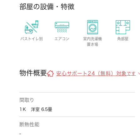
部屋の設備・特徴
バストイレ別
エアコン
室内洗濯機
角部屋
置き場
物件概要
安心サポート24（無料）対象
です
間取り
1Ｋ 洋室 6.5畳
断熱性能
-