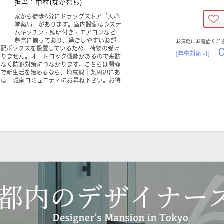
担当：中村(なかむら)
家から徒歩4分にドラッグストア「天心
堂薬局」があります。室内設備はシステ
ムキッチン・照明付き・エアコンなど
豊富に揃っており、過ごしやすいお部
お気軽にお電話くだ
宅配ボックスを設置しているため、荷物の受け
0
[年中対応可]
ありません。オートロック機能があるので来訪
がなく防犯対策につながります。こちらは閑静
区で新生活を始めるなら、埼京線十条周辺にあ
くは 城南コミュニティにお尋ね下さい。お待