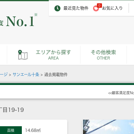
0
最近見た物件
お気に入り
※
エリアから探す
その他検索
AREA
OTHER
ページ
>
サンエール十条
>
過去掲載物件
<<顧客満足度N
19-19
14.68㎡
面積