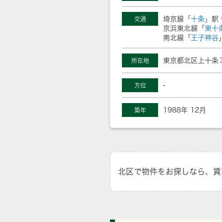
埼京線「
十条
」駅
交通
京浜東北線「
東十
南北線「
王子神谷
東京都北区上十条３丁
所在地
-
方位
1988年 12月
築年
北区で物件をお探しなら、賃