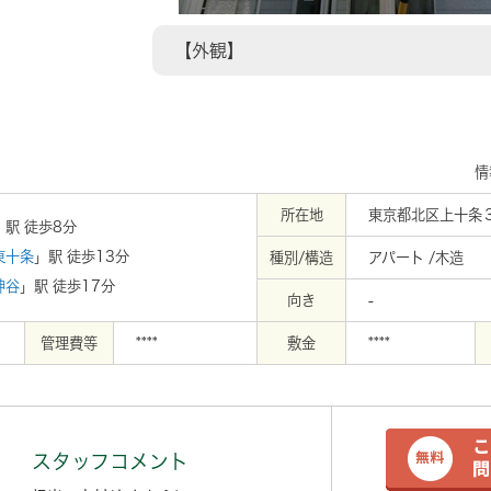
【外観】
情
所在地
東京都北区上十条３
」駅 徒歩8分
東十条
」駅 徒歩13分
種別/構造
アパート /木造
神谷
」駅 徒歩17分
向き
-
管理費等
****
敷金
****
スタッフコメント