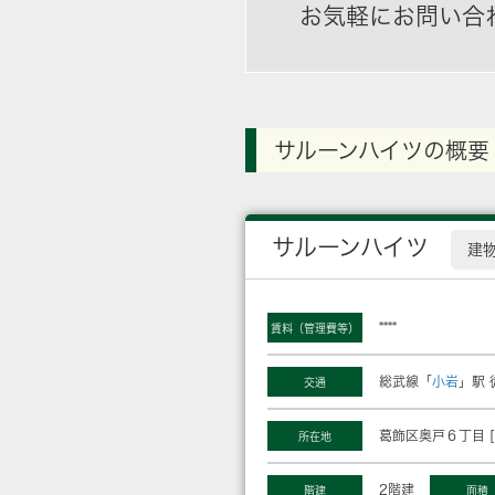
お気軽にお問い合
サルーンハイツの概要
サルーンハイツ
建
****
賃料（管理費等）
総武線「
小岩
」駅 
交通
葛飾区奥戸６丁目 [
所在地
2階建
階建
面積