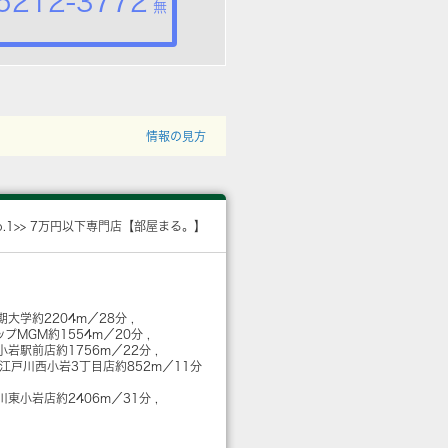
5212-3772
無
情報の見方
o.1>> 7万円以下専門店【部屋まる。】
期大学
約2204m／28分
ップMGM
約1554m／20分
小岩駅前店
約1756m／22分
 江戸川西小岩3丁目店
約852m／11分
戸川東小岩店
約2406m／31分