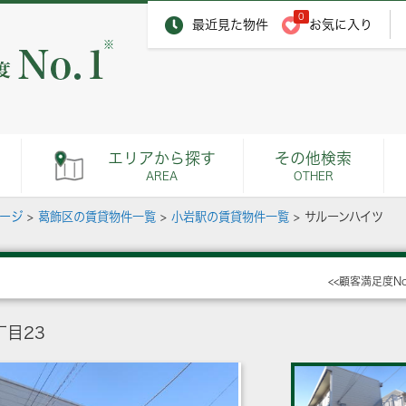
0
最近見た物件
お気に入り
※
エリアから探す
その他検索
AREA
OTHER
ページ
>
葛飾区の賃貸物件一覧
>
小岩駅の賃貸物件一覧
>
サルーンハイツ
<<顧客満足度N
目23