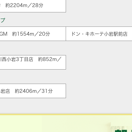
 約2204m／28分
ップ
M 約1554m／20分
ドン・キホーテ小岩駅前店 約
ア
川西小岩3丁目店 約852m／
小岩店 約2406m／31分