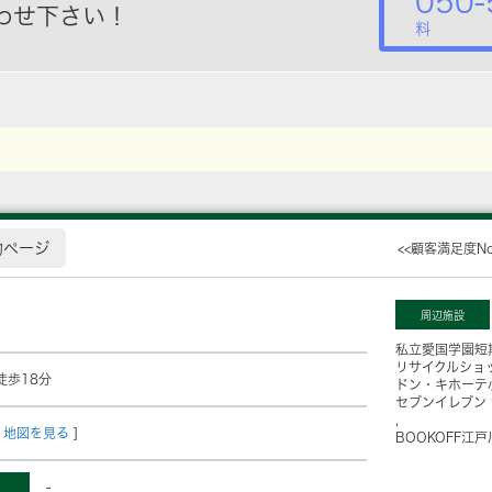
050-
わせ下さい！
料
物ページ
<<顧客満足度N
周辺施設
私立愛国学園短
リサイクルショ
徒歩18分
ドン・キホーテ
セブンイレブン
地図を見る
]
BOOKOFF江
-