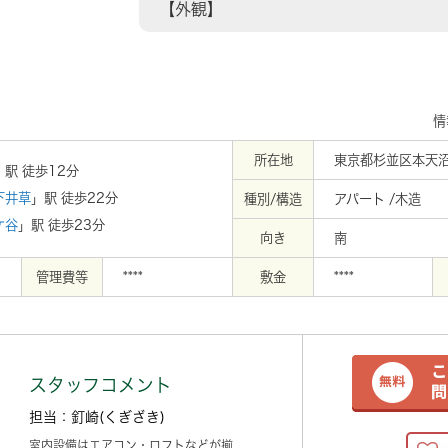
【外観】
情
所在地
東京都杉並区本天沼
」駅 徒歩12分
下井草
」駅 徒歩22分
種別/構造
アパート /木造
ケ谷
」駅 徒歩23分
向き
南
管理費等
****
敷金
****
スタッフコメント
担当：釘崎(くぎざき)
室内設備はエアコン・ロフトなどが揃