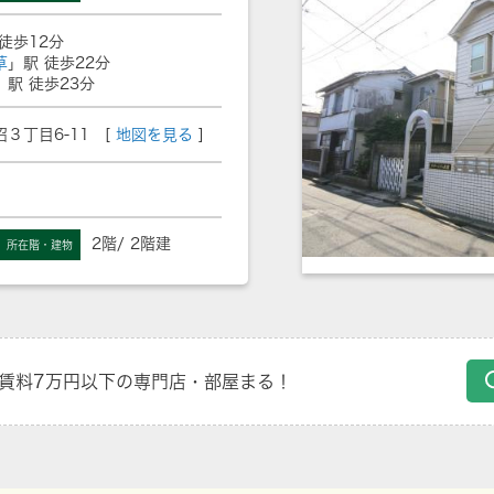
徒歩12分
草
」駅 徒歩22分
」駅 徒歩23分
３丁目6-11 [
地図を見る
]
2階/ 2階建
所在階・建物
賃料7万円以下の専門店・部屋まる！