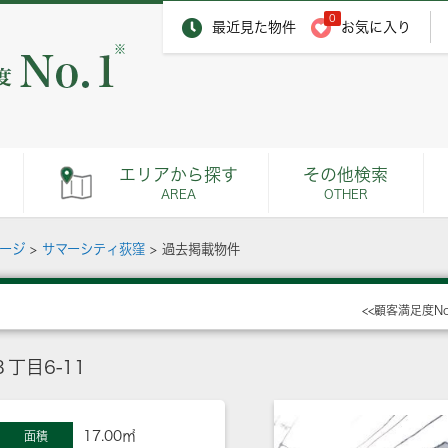
0
最近見た物件
お気に入り
※
エリアから探す
その他検索
AREA
OTHER
ページ
>
サマーシティ荻窪
>
過去掲載物件
<<顧客満足度N
丁目6-11
17.00㎡
面積