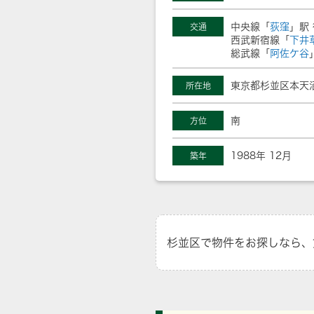
中央線「
荻窪
」駅 
交通
西武新宿線「
下井
総武線「
阿佐ケ谷
東京都杉並区本天沼
所在地
南
方位
1988年 12月
築年
杉並区で物件をお探しなら、