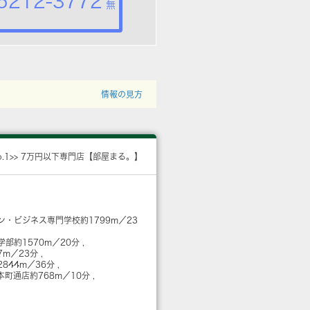
5212-3772
無
情報の見方
o.1>> 7万円以下専門店【部屋まる。】
ン・ビジネス専門学校
約1799m／23
学部
約1570m／20分
7m／23分
2844m／36分
本町通店
約768m／10分