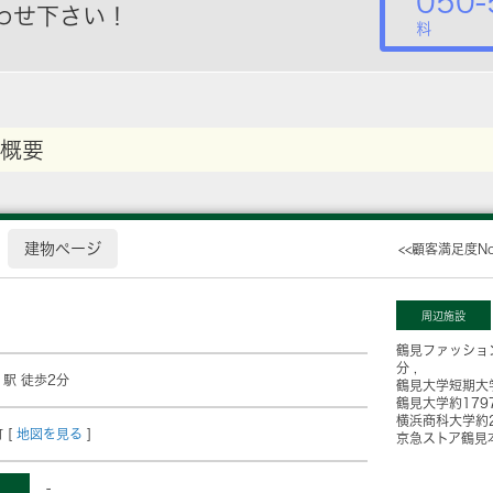
050-
わせ下さい！
料
概要
建物ページ
<<顧客満足度N
周辺施設
鶴見ファッショ
分
」駅 徒歩2分
鶴見大学短期大
鶴見大学
約179
横浜商科大学
約
 [
地図を見る
]
京急ストア鶴見
-