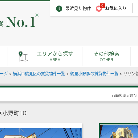
0
最近見た物件
お気に入り
※
エリアから探す
その他検索
AREA
OTHER
ページ
>
横浜市鶴見区の賃貸物件一覧
>
鶴見小野駅の賃貸物件一覧
>
サザン
<<顧客満足度N
小野町10