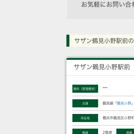
お気軽にお問い合
サザン鶴見小野駅前の
サザン鶴見小野駅前
****
賃料（管理費等）
鶴見線「
鶴見小野
交通
横浜市鶴見区小野町
所在地
2階建
階建
面積