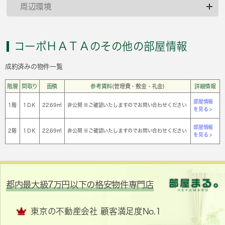
周辺環境
コーポＨＡＴＡのその他の部屋情報
成約済みの物件一覧
階層
間取り
面積
参考賃料
(管理費・敷金・礼金)
詳細情報
部屋情報
1階
1ＤＫ
22.69㎡
非公開 ※ご確認いたしますのでお問い合わせください
を見る >
部屋情報
2階
1ＤＫ
22.69㎡
非公開 ※ご確認いたしますのでお問い合わせください
を見る >
都内最大級7万円以下の格安物件専門店
東京の不動産会社 顧客満足度No.1