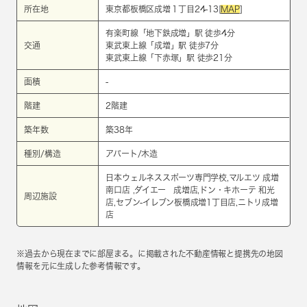
所在地
東京都板橋区成増１丁目24-13[
MAP
]
有楽町線
「
地下鉄成増
」駅 徒歩4分
交通
東武東上線
「
成増
」駅 徒歩7分
東武東上線
「
下赤塚
」駅 徒歩21分
面積
-
階建
2階建
築年数
築38年
種別/構造
アパート/木造
日本ウェルネススポーツ専門学校,マルエツ 成増
南口店 ,ダイエー 成増店,ドン・キホーテ 和光
周辺施設
店,セブン-イレブン板橋成増1丁目店,ニトリ成増
店
※過去から現在までに部屋まる。に掲載された不動産情報と提携先の地図
情報を元に生成した参考情報です。