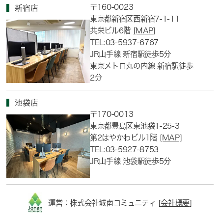
〒160-0023
新宿店
東京都新宿区西新宿7-1-11
共栄ビル6階
[MAP]
TEL:03-5937-6767
JR山手線 新宿駅徒歩5分
東京メトロ丸の内線 新宿駅徒歩
2分
池袋店
〒170-0013
東京都豊島区東池袋1-25-3
第2はやかわビル1階
[MAP]
TEL:03-5927-8753
JR山手線 池袋駅徒歩5分
運営：株式会社城南コミュニティ [
会社概要
]