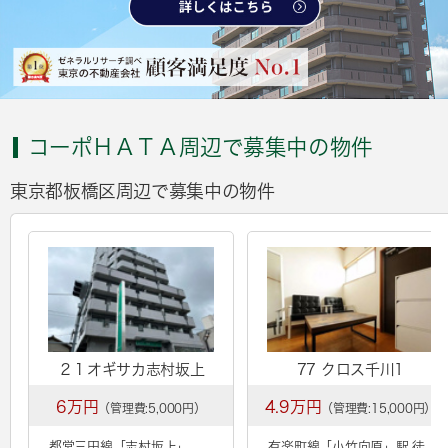
コーポＨＡＴＡ周辺で募集中の物件
東京都板橋区周辺で募集中の物件
２１オギサカ志村坂上
77 クロス千川1
6万円
4.9万円
（管理費:5,000円）
（管理費:15,000円）
都営三田線「
志村坂上
」
有楽町線「
小竹向原
」駅 徒