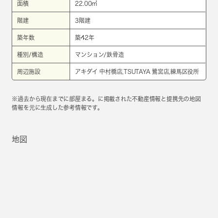
面積
22.00㎡
階建
3階建
築年数
築42年
種別/構造
マンション/鉄骨造
周辺施設
アキダイ 中村橋店,TSUTAYA 鷺宮店,練馬区役所
※過去から現在までに部屋まる。に掲載された不動産情報と提携先の地図
情報を元に生成した参考情報です。
地図