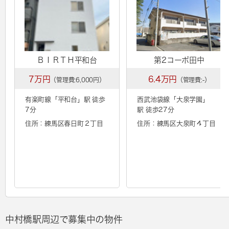
ＢＩＲＴＨ平和台
第2コーポ田中
7万円
6.4万円
（管理費:6,000円）
（管理費:-）
有楽町線「
平和台
」駅 徒歩
西武池袋線「
大泉学園
」
7分
駅 徒歩27分
住所：練馬区春日町２丁目
住所：練馬区大泉町４丁目
中村橋駅周辺で募集中の物件