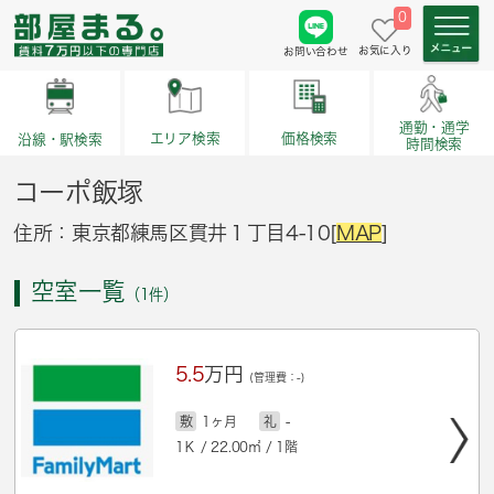
0
お気に入り
お問い合わせ
通勤・通学
価格検索
エリア検索
沿線・駅検索
時間検索
コーポ飯塚
住所：東京都練馬区貫井１丁目4-10[
MAP
]
空室一覧
（1件）
5.5
万円
(管理費：-)
敷
1ヶ月
礼
-
1Ｋ / 22.00㎡ / 1階