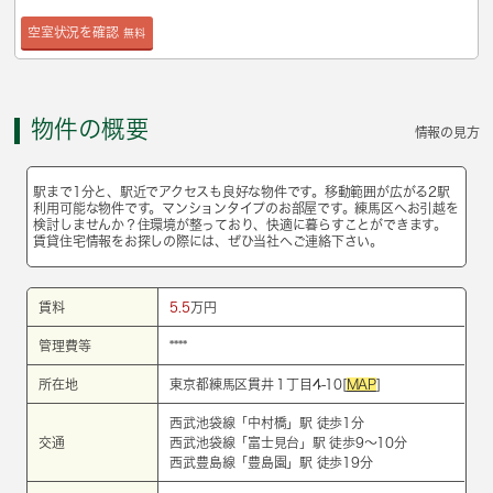
空室状況を確認
無料
物件の概要
情報の見方
駅まで1分と、駅近でアクセスも良好な物件です。移動範囲が広がる2駅
利用可能な物件です。マンションタイプのお部屋です。練馬区へお引越を
検討しませんか？住環境が整っており、快適に暮らすことができます。
賃貸住宅情報をお探しの際には、ぜひ当社へご連絡下さい。
賃料
5.5
万円
管理費等
****
所在地
東京都練馬区貫井１丁目4-10[
MAP
]
西武池袋線
「
中村橋
」駅 徒歩1分
交通
西武池袋線
「
富士見台
」駅 徒歩9～10分
西武豊島線
「
豊島園
」駅 徒歩19分