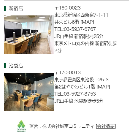
〒160-0023
新宿店
東京都新宿区西新宿7-1-11
共栄ビル6階
[MAP]
TEL:03-5937-6767
JR山手線 新宿駅徒歩5分
東京メトロ丸の内線 新宿駅徒歩
2分
池袋店
〒170-0013
東京都豊島区東池袋1-25-3
第2はやかわビル1階
[MAP]
TEL:03-5927-8753
JR山手線 池袋駅徒歩5分
運営：株式会社城南コミュニティ [
会社概要
]