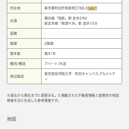
所在地
東京都町田市相原町2788-3[
MAP
]
横浜線
「
相原
」駅 徒歩24分
交通
総武本線
「
南酒々井
」駅 徒歩10分
面積
-
階建
2階建
築年数
築41年
種別/構造
アパート/木造
東京家政学院大学 町田キャンパス,グルメシテ
周辺施設
ィ
※過去から現在までに部屋まる。に掲載された不動産情報と提携先の地図
情報を元に生成した参考情報です。
地図