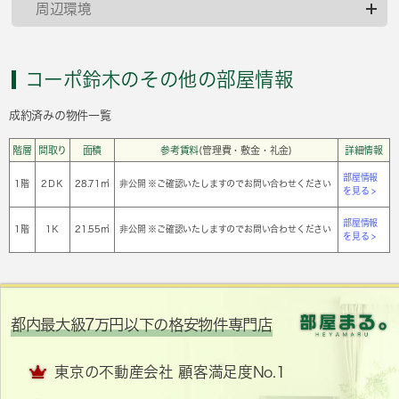
周辺環境
コーポ鈴木のその他の部屋情報
成約済みの物件一覧
階層
間取り
面積
参考賃料
(管理費・敷金・礼金)
詳細情報
部屋情報
1階
2ＤＫ
28.71㎡
非公開 ※ご確認いたしますのでお問い合わせください
を見る >
部屋情報
1階
1Ｋ
21.55㎡
非公開 ※ご確認いたしますのでお問い合わせください
を見る >
都内最大級7万円以下の格安物件専門店
東京の不動産会社 顧客満足度No.1