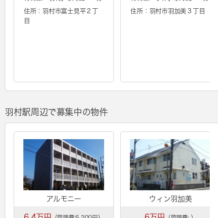
住所：羽村市富士見平２丁
住所：羽村市羽加美３丁目
目
羽村駅周辺で募集中の物件
アルモニー
ウィン羽加美
6.4万円
6万円
（管理費:5,200円）
（管理費:-）