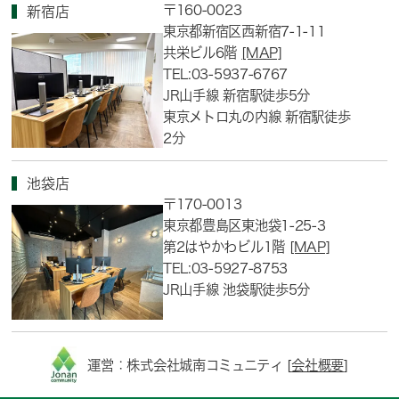
〒160-0023
新宿店
東京都新宿区西新宿7-1-11
共栄ビル6階
[MAP]
TEL:03-5937-6767
JR山手線 新宿駅徒歩5分
東京メトロ丸の内線 新宿駅徒歩
2分
池袋店
〒170-0013
東京都豊島区東池袋1-25-3
第2はやかわビル1階
[MAP]
TEL:03-5927-8753
JR山手線 池袋駅徒歩5分
運営：株式会社城南コミュニティ [
会社概要
]