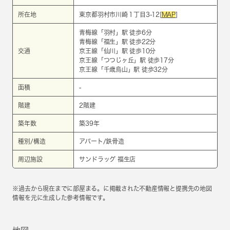
所在地
東京都羽村市川崎１丁目3-12[
MAP
]
青梅線
「
羽村
」駅 徒歩6分
青梅線
「
福生
」駅 徒歩22分
交通
京王線
「
仙川
」駅 徒歩10分
京王線
「
つつじヶ丘
」駅 徒歩17分
京王線
「
千歳烏山
」駅 徒歩32分
面積
-
階建
2階建
築年数
築39年
種別/構造
アパート/鉄骨造
周辺施設
サンドラッグ 福生店
※過去から現在までに部屋まる。に掲載された不動産情報と提携先の地図
情報を元に生成した参考情報です。