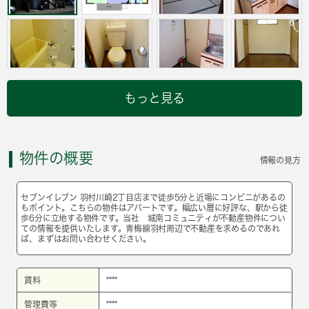
もっと見る
物件の概要
情報の見方
セブンイレブン 羽村川崎2丁目店まで徒歩5分と近場にコンビニがあるの
もポイント。こちらの物件はアパートです。幅広い層に好評な、駅から徒
歩6分に立地する物件です。当社 城南コミュニティが不動産物件につい
ての情報を提供いたします。青梅線羽村周辺で不動産を求めるのであれ
ば、まずはお問い合わせください。
賃料
****
管理費等
****