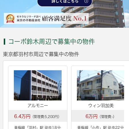
コーポ鈴木周辺で募集中の物件
東京都羽村市周辺で募集中の物件
アルモニー
ウィン羽加美
6.4万円
6万円
（管理費:5,200円）
（管理費:-）
青梅線「
羽村
」駅 徒歩18分
青梅線「
小作
」駅 徒歩22分