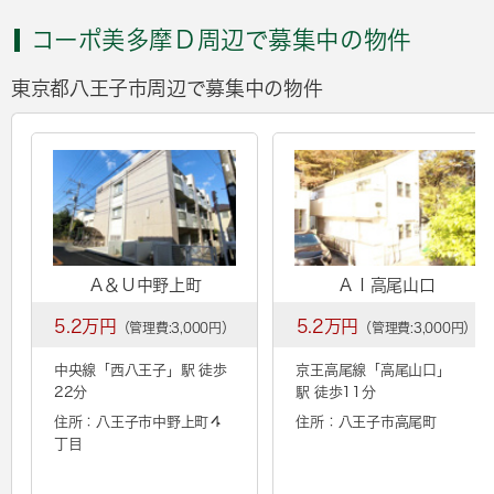
コーポ美多摩Ｄ周辺で募集中の物件
東京都八王子市周辺で募集中の物件
Ａ＆Ｕ中野上町
ＡＩ高尾山口
5.2万円
5.2万円
（管理費:3,000円）
（管理費:3,000円）
中央線「
西八王子
」駅 徒歩
京王高尾線「
高尾山口
」
22分
駅 徒歩11分
住所：八王子市中野上町４
住所：八王子市高尾町
丁目