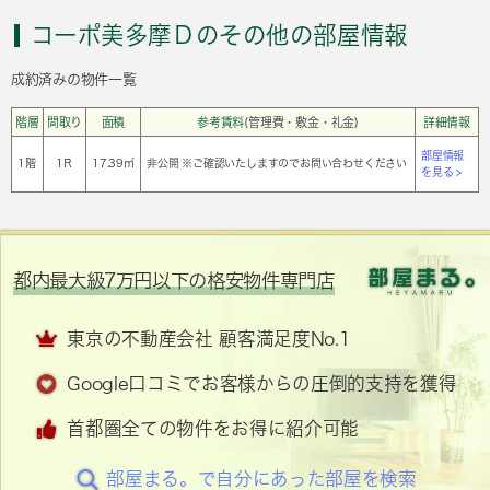
コーポ美多摩Ｄのその他の部屋情報
成約済みの物件一覧
階層
間取り
面積
参考賃料
(管理費・敷金・礼金)
詳細情報
部屋情報
1階
1Ｒ
17.39㎡
非公開 ※ご確認いたしますのでお問い合わせください
を見る >
都内最大級7万円以下の格安物件専門店
東京の不動産会社 顧客満足度No.1
Google口コミでお客様からの圧倒的支持を獲得
首都圏全ての物件をお得に紹介可能
部屋まる。で自分にあった部屋を検索