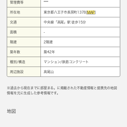
管理費等
****
所在地
東京都八王子市長房町1378[
MAP
]
交通
中央線
「
高尾
」駅 徒歩15分
面積
-
階建
2階建
築年数
築42年
種別/構造
マンション/鉄筋コンクリート
周辺施設
高尾山
※過去から現在までに部屋まる。に掲載された不動産情報と提携先の地図
情報を元に生成した参考情報です。
地図