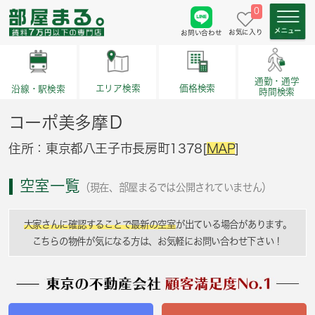
0
お気に入り
お問い合わせ
通勤・通学
価格検索
エリア検索
沿線・駅検索
時間検索
コーポ美多摩Ｄ
住所：東京都八王子市長房町1378[
MAP
]
空室一覧
（現在、部屋まるでは公開されていません）
大家さんに確認することで最新の空室
が出ている場合があります。
こちらの物件が気になる方は、お気軽にお問い合わせ下さい！