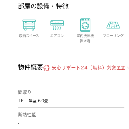
部屋の設備・特徴
収納スペース
エアコン
室内洗濯機
フローリング
置き場
物件概要
安心サポート24（無料）対象
です
間取り
1Ｋ 洋室 6.0畳
断熱性能
-