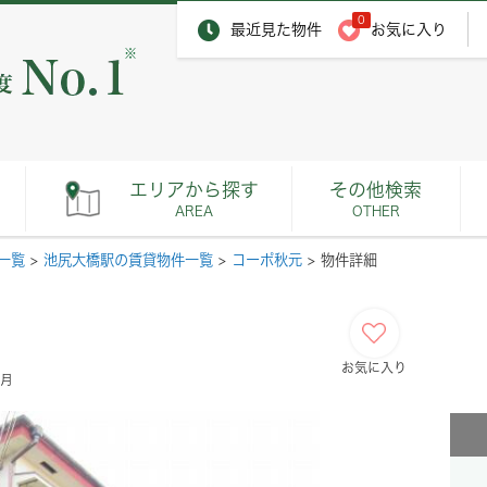
0
最近見た物件
お気に入り
※
エリアから探す
その他検索
AREA
OTHER
一覧
>
池尻大橋駅の賃貸物件一覧
>
コーポ秋元
>
物件詳細
お気に入り
ヶ月