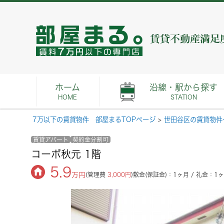
ホーム
沿線・駅から探す
HOME
STATION
7万以下の賃貸物件 部屋まるTOPページ
>
世田谷区の賃貸物件
賃貸アパート
契約金分割可
コーポ秋元 1階
5.9
万円
(管理費
3,000円
)
敷金(保証金)：1ヶ月 / 礼金：1