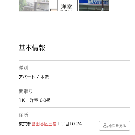
基本情報
種別
アパート / 木造
間取り
1Ｋ 洋室 6.0畳
住所
東京都
世田谷区
三宿
１丁目10-24
地図を見る