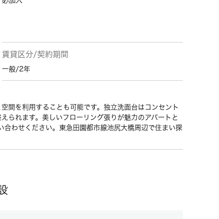
必加入
賃貸区分/契約期間
一般/2年
と空間を利用することも可能です。独立洗面台はコンセント
整えられます。美しいフローリング張りが魅力のアパートと
問い合わせください。東急田園都市線池尻大橋周辺で住まい探
。
設