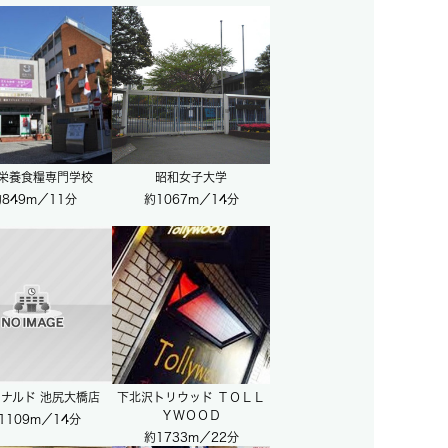
栄養食糧専門学校
昭和女子大学
849m／11分
約1067m／14分
ナルド 池尻大橋店
下北沢トリウッド ＴＯＬＬ
ＹＷＯＯＤ
1109m／14分
約1733m／22分