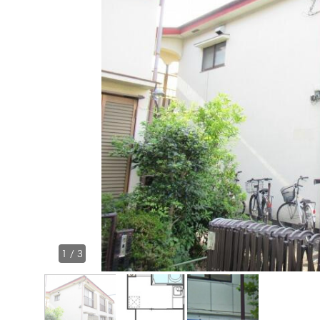
1
/
3