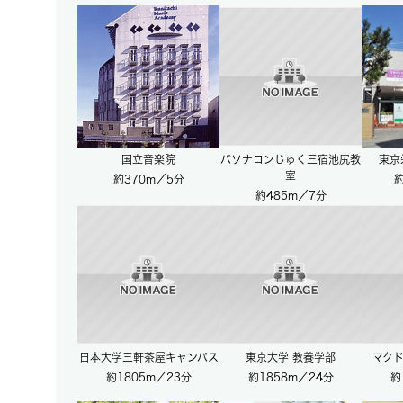
国立音楽院
パソナコンじゅく三宿池尻教
東京
室
約370m／5分
約
約485m／7分
日本大学三軒茶屋キャンパス
東京大学 教養学部
マクド
約1805m／23分
約1858m／24分
約