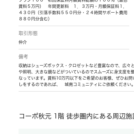
プラン１００ 初回保証料月額賃料総額の１００％（最低
賃料５万円） 年間更新料 １．３万円・月額保証料１，
４３０円（引落手数料５５０円分・２４時間サポート費用
８８０円分含む）
取引形態
仲介
備考
収納はシューズボックス・クロゼットなど豊富なので、広々
や照明、大きな鏡などがついているのでスムーズに身支度を
なっています。賃料10万円以下をご希望のお客様、ぜひお
しをするのであれば、 城南コミュニティにご依頼ください
コーポ秋元 1階 徒歩圏内にある周辺施