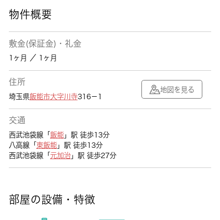
物件概要
敷金(保証金)・礼金
1ヶ月 ／ 1ヶ月
住所
地図を見る
埼玉県
飯能市
大字川寺
316－1
交通
西武池袋線「
飯能
」駅 徒歩13分
八高線「
東飯能
」駅 徒歩13分
西武池袋線「
元加治
」駅 徒歩27分
部屋の設備・特徴