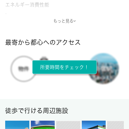
エネルギー消費性能
-
もっと見る
断熱性能
-
最寄から都心へのアクセス
目安光熱費
-
所要時間をチェック！
所在階
2階 / 2階建
面積
39.60㎡
徒歩で行ける周辺施設
保証金
-