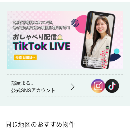
備考
リフォーム履歴：■水回り：2022年05月 キッチン■内装：
2022年05月 全室クロス張替え 床（フローリング等） 建具
（室内ドア等）
ペット飼育要相談（飼育の場合は敷金２ケ月分）
近くにはローソン 飯能川寺店(徒歩5分)がありちょっとした買い
物に便利です。室内設備はエアコン・バストイレ別など大変充実
しております。閑静な住宅地にある物件です。お部屋の情報から
周辺地域の情報までお任せください。当社では、地域に詳しい熟
練スタッフが飯能市や西武池袋線飯能付近でのお部屋探しをサポ
ート致します。
部屋まる。
公式SNSアカウント
同じ地区のおすすめ物件