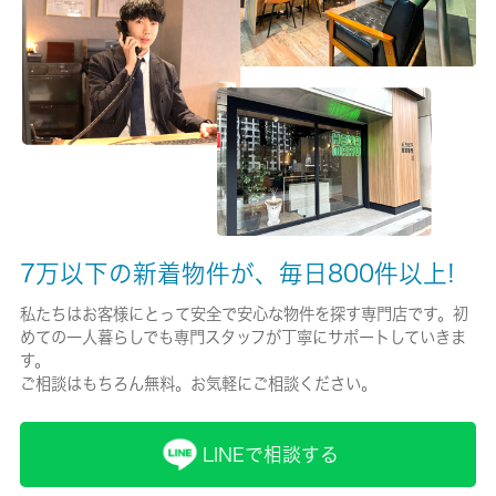
有/18000円
保険名/保険期間
-/2年
保証人代行
-
保証会社詳細
7万以下の新着物件が、毎日800件以上!
-
私たちはお客様にとって安全で安心な物件を探す専門店です。初
賃貸区分/契約期間
めての一人暮らしでも専門スタッフが丁寧にサポートしていきま
一般/2年
す。
ご相談はもちろん無料。お気軽にご相談ください。
取引形態
仲介
LINEで相談する