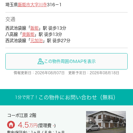
埼玉県
飯能市
大字川寺
316－1
交通
西武池袋線「
飯能
」駅 徒歩13分
八高線「
東飯能
」駅 徒歩13分
西武池袋線「
元加治
」駅 徒歩27分
この物件周囲のMAPを表示
情報更新日：2026年08月07日 更新予定日：2026年08月18日
この物件にお問い合わせ（無料）
1分で完了！
コーポ江原 2階
4.5
万円
(管理費
-
)
敷金(保証金)：1ヶ月 / 礼金：1ヶ月