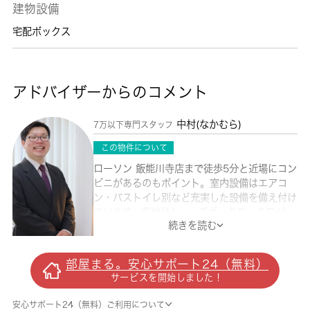
建物設備
宅配ボックス
アドバイザーからのコメント
中村(なかむら)
7万以下専門スタッフ
この物件について
ローソン 飯能川寺店まで徒歩5分と近場にコン
ビニがあるのもポイント。室内設備はエアコ
ン・バストイレ別など充実した設備を備え付け
ています。収納はシューズボックス・クロゼッ
続きを読む
トなど豊富なので、広々と空間を利用すること
も可能です。賃料4.5万円で利用することがで
きる物件です。ペット相談可能です。お気軽に
部屋まる。安心サポート24（無料）
ご相談ください。急なお引越しにもうれしい、
サービスを開始しました！
すぐに入居ができる空き部屋となっておりま
す。こちら西武池袋線飯能近くに立地する賃貸
安心サポート24（無料）ご利用について