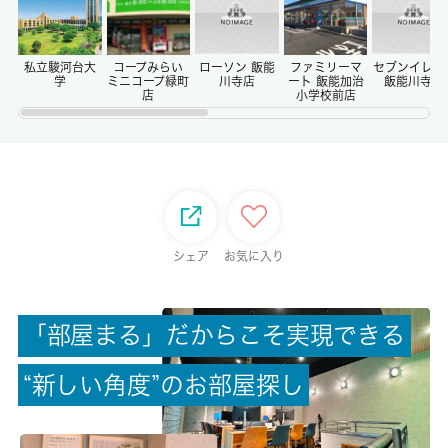
償却/敷引
-/-
私立駿河台大
コープみらい
ローソン 飯能
ファミリーマ
セブンイレブ
学
ミニコープ緑町
川寺店
ート 飯能加治
飯能川寺店
店
小学校前店
権利金/雑費
-/-
総戸数
6戸
シェア
お気に入り
現状/入居可能日
空家/即時
「
部
屋
ま
る
」
だ
か
ら
こ
そ
実
現
で
き
る
駐車場/料金
“
新
し
い
角
度
”
の
お
部
屋
探
し
空有/3000円
保険加入/料金