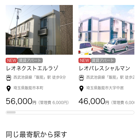
NEW
賃貸アパート
NEW
賃貸アパート
レオネクストエルラゾ
レオパレスシャルマン
西武池袋線「
飯能
」駅 徒歩9分
西武池袋線「
飯能
」駅 徒歩22
埼玉県飯能市本町
埼玉県飯能市大字中居
56,000
46,000
円
（管理費 6,000円）
円
（管理費 6,000
同じ最寄駅から探す