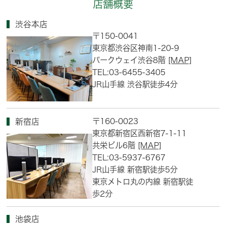
店舗概要
渋谷本店
〒150-0041
東京都渋谷区神南1-20-9
パークウェイ渋谷8階
[MAP]
TEL:03-6455-3405
JR山手線 渋谷駅徒歩4分
〒160-0023
新宿店
東京都新宿区西新宿7-1-11
共栄ビル6階
[MAP]
TEL:03-5937-6767
JR山手線 新宿駅徒歩5分
東京メトロ丸の内線 新宿駅徒
歩2分
池袋店