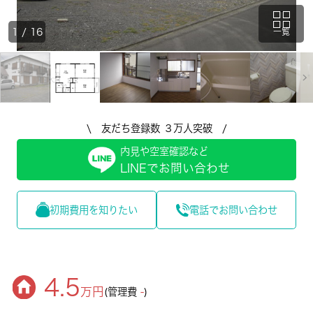
1
/
16
一覧
\ 友だち登録数 ３万人突破 /
内見や空室確認など
LINEでお問い合わせ
初期費用を知りたい
電話でお問い合わせ
4.5
万円
(管理費
-
)