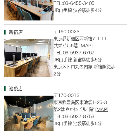
TEL:03-6455-3405
JR山手線 渋谷駅徒歩4分
〒160-0023
新宿店
東京都新宿区西新宿7-1-11
共栄ビル6階
[MAP]
TEL:03-5937-6767
JR山手線 新宿駅徒歩5分
東京メトロ丸の内線 新宿駅徒歩
2分
池袋店
〒170-0013
東京都豊島区東池袋1-25-3
第2はやかわビル1階
[MAP]
TEL:03-5927-8753
JR山手線 池袋駅徒歩5分