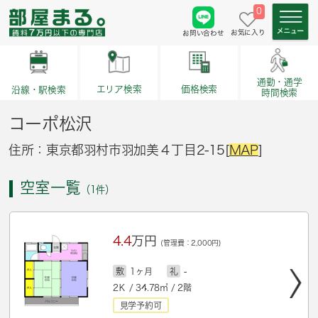
0
お気に入り
お問い合わせ
通勤・通学
価格検索
エリア検索
沿線・駅検索
時間検索
コーポ松沢
住所：東京都羽村市羽加美４丁目2-15[
MAP
]
空室一覧
（1件）
4.4
万円
(管理費：2,000円)
敷
1ヶ月
礼
-
2Ｋ / 34.78㎡ / 2階
見学予約可