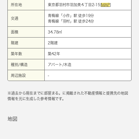
所在地
東京都羽村市羽加美４丁目2-15[
MAP
]
青梅線
「
小作
」駅 徒歩19分
交通
青梅線
「
羽村
」駅 徒歩24分
面積
34.78㎡
階建
2階建
築年数
築42年
種別/構造
アパート/木造
周辺施設
-
※過去から現在までに部屋まる。に掲載された不動産情報と提携先の地図
情報を元に生成した参考情報です。
地図