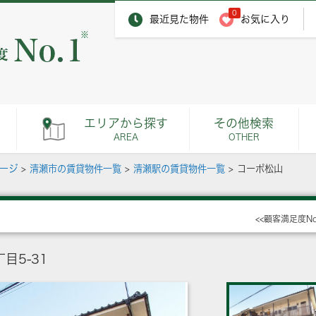
0
最近見た物件
お気に入り
※
エリアから探す
その他検索
AREA
OTHER
ページ
>
清瀬市の賃貸物件一覧
>
清瀬駅の賃貸物件一覧
>
コーポ松山
<<顧客満足度N
目5-31