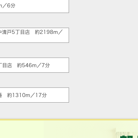
m／6分
中清戸5丁目店 約2198m／
ア
丁目店 約546m／7分
 約1310m／17分