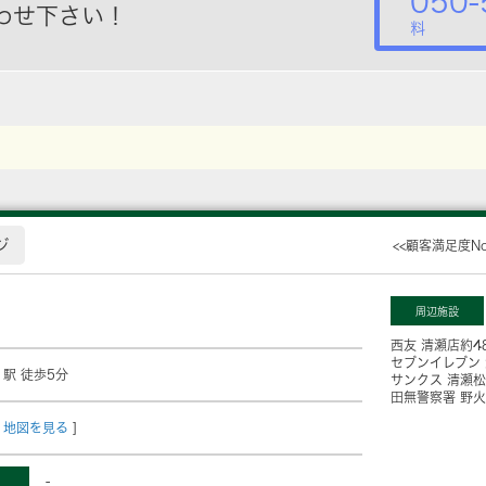
050-
わせ下さい！
料
ジ
<<顧客満足度N
周辺施設
西友 清瀬店
約4
セブンイレブン
」駅 徒歩5分
サンクス 清瀬
田無警察署 野
地図を見る
]
-