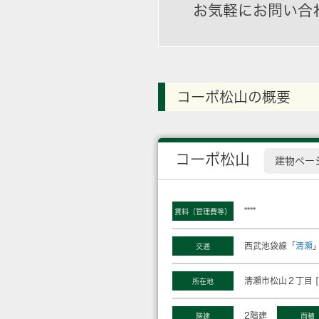
お気軽にお問い合
コーポ松山の概要
コーポ松山
建物ペー
****
賃料（管理費等）
西武池袋線「
清瀬
交通
清瀬市松山２丁目 [
所在地
2階建
階建
面積