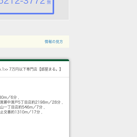
5212-3772
無
情報の見方
o.1>> 7万円以下専門店【部屋まる。】
80m／6分
 清瀬中清戸5丁目店
約2198m／28分
松山一丁目店
約546m／7分
火止交番
約1310m／17分