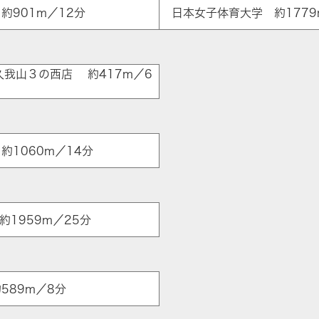
約901m／12分
日本女子体育大学 約1779
ア
久我山３の西店 約417m／6
約1060m／14分
 約1959m／25分
589m／8分