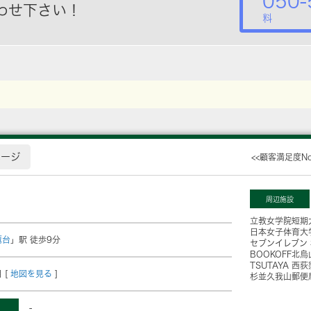
050-
わせ下さい！
料
ページ
<<顧客満足度N
周辺施設
立教女学院短期
日本女子体育大
鷹台
」駅 徒歩9分
セブンイレブン
BOOKOFF北
TSUTAYA 西
 [
地図を見る
]
杉並久我山郵便
-