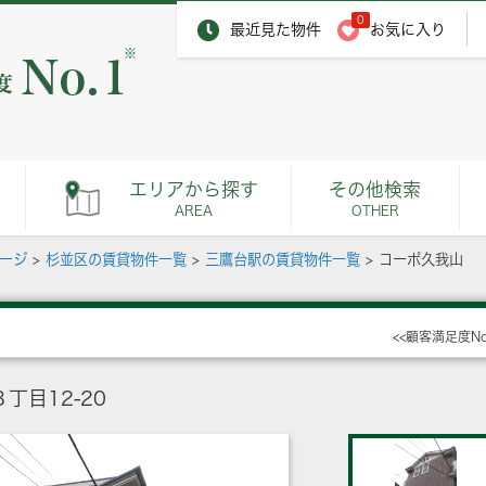
0
最近見た物件
お気に入り
※
エリアから探す
その他検索
AREA
OTHER
ページ
>
杉並区の賃貸物件一覧
>
三鷹台駅の賃貸物件一覧
>
コーポ久我山
<<顧客満足度N
丁目12-20