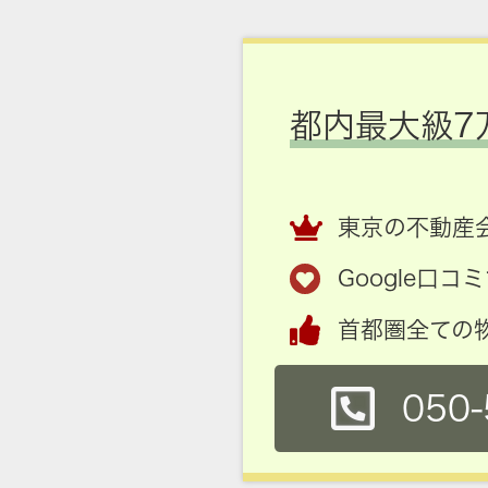
都内最大級7
東京の不動産会
Google口
首都圏全ての
050-