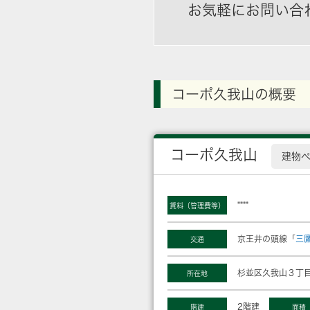
お気軽にお問い合
コーポ久我山の概要
コーポ久我山
建物
****
賃料（管理費等）
京王井の頭線「
三
交通
杉並区久我山３丁目
所在地
2階建
階建
面積