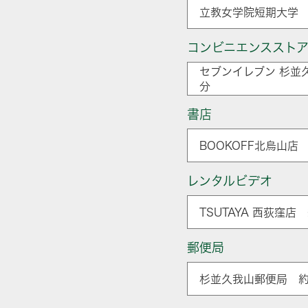
立教女学院短期大学 
コンビニエンススト
セブンイレブン 杉並
分
書店
BOOKOFF北烏山店 
レンタルビデオ
TSUTAYA 西荻窪店
郵便局
杉並久我山郵便局 約