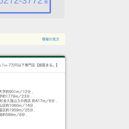
5212-3772
無
情報の見方
o.1>> 7万円以下専門店【部屋まる。】
大学
約901m／12分
学
約1779m／23分
 杉並久我山３の西店
約417m／6分
烏山店
約1060m／14分
荻窪店
約1959m／25分
局
約589m／8分