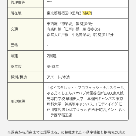
管理費等
****
所在地
東京都新宿区中里町3[
MAP
]
東西線
「
神楽坂
」駅 徒歩6分
交通
有楽町線
「
江戸川橋
」駅 徒歩8分
都営大江戸線
「
牛込神楽坂
」駅 徒歩12分
面積
-
階建
2階建
築年数
築63年
種別/構造
アパート/木造
J.ボイスタレント・プロフェッショナルスクール,
ぷろだくしょんバオバブ付属養成所BAO,東京観
光専門学校,早稲田大学 早稲田キャンパス,東京
周辺施設
理科大学 神楽坂キャンパス,コモディイイダ 江
戸川橋店,まいばすけっと 西五軒町店,ドン・キホ
ーテ西早稲田店
※過去から現在までに部屋まる。に掲載された不動産情報と提携先の地図