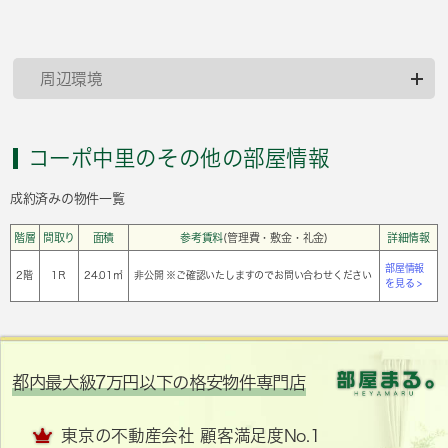
周辺環境
コーポ中里のその他の部屋情報
成約済みの物件一覧
階層
間取り
面積
参考賃料
(管理費・敷金・礼金)
詳細情報
部屋情報
2階
1Ｒ
24.01㎡
非公開 ※ご確認いたしますのでお問い合わせください
を見る >
都内最大級7万円以下の格安物件専門店
東京の不動産会社 顧客満足度No.1