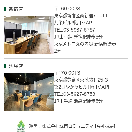
〒160-0023
新宿店
東京都新宿区西新宿7-1-11
共栄ビル6階
[MAP]
TEL:03-5937-6767
JR山手線 新宿駅徒歩5分
東京メトロ丸の内線 新宿駅徒歩
2分
池袋店
〒170-0013
東京都豊島区東池袋1-25-3
第2はやかわビル1階
[MAP]
TEL:03-5927-8753
JR山手線 池袋駅徒歩5分
運営：株式会社城南コミュニティ [
会社概要
]