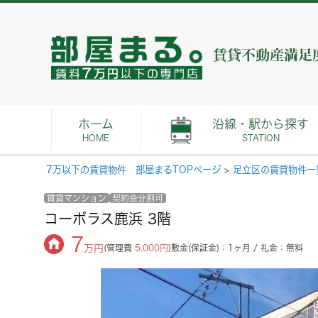
ホーム
沿線・駅から探す
HOME
STATION
7万以下の賃貸物件 部屋まるTOPページ
>
足立区の賃貸物件一
賃貸マンション
契約金分割可
コーポラス鹿浜 3階
7
万円
(管理費
5,000円
)
敷金(保証金)：1ヶ月 / 礼金：無料