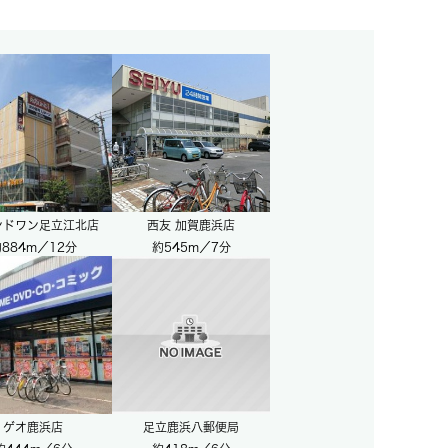
ンドワン足立江北店
西友 加賀鹿浜店
884m／12分
約545m／7分
ゲオ鹿浜店
足立鹿浜八郵便局