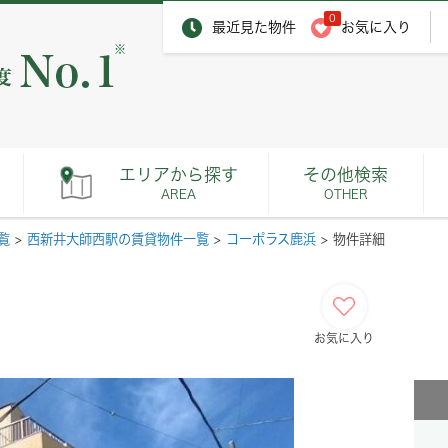
0
最近見た物件
お気に入り
※
エリアから探す
その他検索
AREA
OTHER
覧
>
西新井大師西駅の賃貸物件一覧
>
コーポラス鹿浜
>
物件詳細
お気に入り