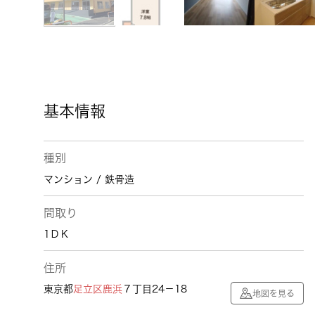
基本情報
種別
マンション / 鉄骨造
間取り
1ＤＫ
住所
東京都
足立区
鹿浜
７丁目24－18
地図を見る