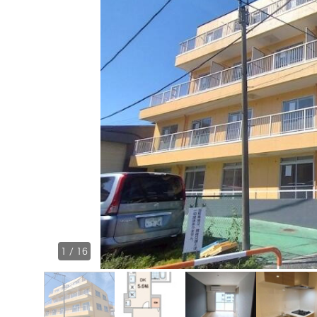
1
/
16