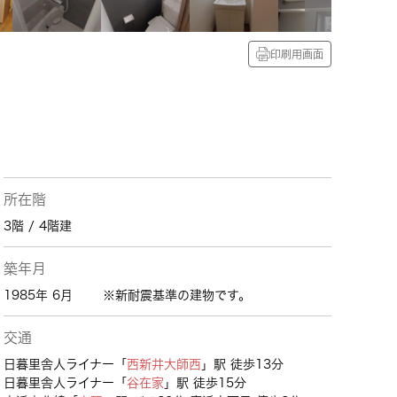
印刷用画面
所在階
3階 / 4階建
築年月
1985年 6月
※新耐震基準の建物です。
交通
日暮里舎人ライナー「
西新井大師西
」駅 徒歩13分
日暮里舎人ライナー「
谷在家
」駅 徒歩15分