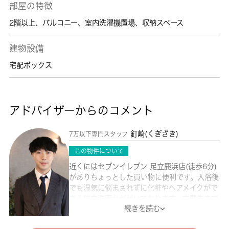
部屋の特徴
2階以上
、
バルコニー
、
室内洗濯機置場
、
収納スペース
建物設備
宅配ボックス
アドバイザーからのコメント
釘崎(くぎざき)
7万以下専門スタッフ
この物件について
近くにはセブンイレブン 足立鹿浜店(徒歩6分)
がありちょっとした買い物に便利です。入浴後
でも湿気に悩まされずに化粧やヘアメイクがで
きる独立洗面台が付いております。玄関先まで
続きを読む
覗き穴を覗きに行かなくてもインターホン越し
に誰が来たのかを確認できるので安心感があり