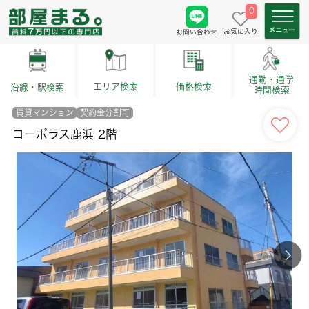
0
お気に入り
お問い合わせ
通勤・通学
価格検索
エリア検索
沿線・駅検索
時間検索
賃貸マンション
契約金分割可
コーポラス鹿浜 2階