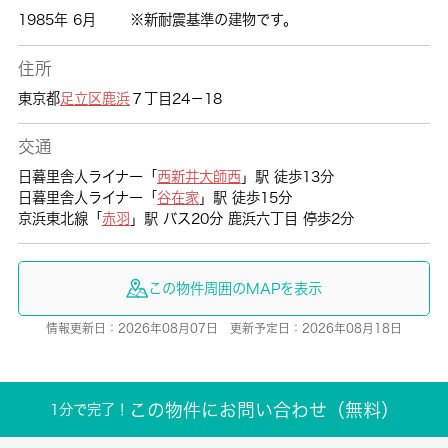
1985年 6月
※新耐震基準の建物です。
住所
東京都
足立区
鹿浜
７丁目24－18
交通
日暮里舎人ライナー「
西新井大師西
」駅 徒歩13分
日暮里舎人ライナー「
谷在家
」駅 徒歩15分
京浜東北線「
赤羽
」駅 バス20分 鹿浜六丁目 停歩2分
この物件周囲のMAPを表示
情報更新日：2026年08月07日 更新予定日：2026年08月18日
この物件にお問い合わせ（無料）
1分で完了！