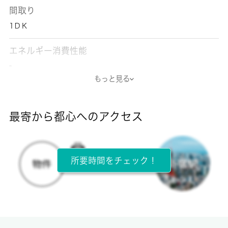
間取り
1ＤＫ
エネルギー消費性能
-
もっと見る
断熱性能
-
最寄から都心へのアクセス
目安光熱費
-
所要時間をチェック！
所在階
2階 / 4階建
面積
28.63㎡