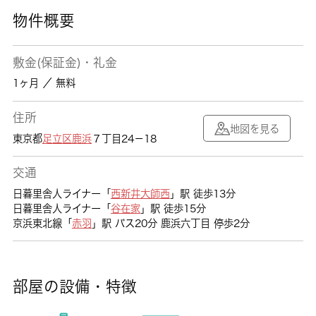
物件概要
敷金(保証金)・礼金
1ヶ月 ／ 無料
住所
地図を見る
東京都
足立区
鹿浜
７丁目24－18
交通
日暮里舎人ライナー「
西新井大師西
」駅 徒歩13分
日暮里舎人ライナー「
谷在家
」駅 徒歩15分
京浜東北線「
赤羽
」駅 バス20分 鹿浜六丁目 停歩2分
部屋の設備・特徴