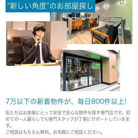
“
新
し
い
角
度
”
の
お
部
屋
探
し
-/-
保険加入/料金
有/20000円
保険名/保険期間
-/2年
保証人代行
必加入
保証会社詳細
7万以下の新着物件が、毎日800件以上!
エポスＲｏｏｍ ＩＤ または いえらぶ 保証料：初回賃料
等の５０％・以降年毎に１０，０００円
私たちはお客様にとって安全で安心な物件を探す専門店です。初
めての一人暮らしでも専門スタッフが丁寧にサポートしていきま
賃貸区分/契約期間
す。
一般/2年
ご相談はもちろん無料。お気軽にご相談ください。