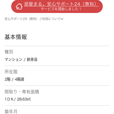
ます。防犯対策もバッチリなマンションタイプ
部屋まる。安心サポート24（無料）
の物件です。こちらの物件の家賃は7万です。
サービスを開始しました！
駐輪場付きの物件です。足立区エリアでの新生
活をご検討の方に、素敵な暮らしを当社のスタ
安心サポート24（無料）ご利用について
ッフが全力でサポート致します。日暮里舎人ラ
イナー西新井大師西付近の情報も満載です。
基本情報
種別
マンション / 鉄骨造
所在階
2階 / 4階建
間取り・専有面積
1ＤＫ/ 28.63㎡
築年月