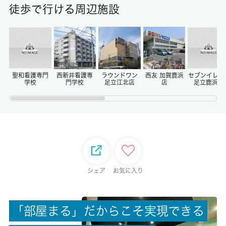
徒歩で行ける周辺施設
保証金
-
償却/敷引
-/-
聖和看護専門
西新井看護専
ラウンドワン
西友 加賀鹿浜
セブンイレブ
学校
門学校
足立江北店
店
足立鹿浜店
権利金/雑費
-/-
総戸数
-
シェア
お気に入り
現状/入居可能日
空家/即時
「
部
屋
ま
る
」
だ
か
ら
こ
そ
実
現
で
き
る
駐車場/料金