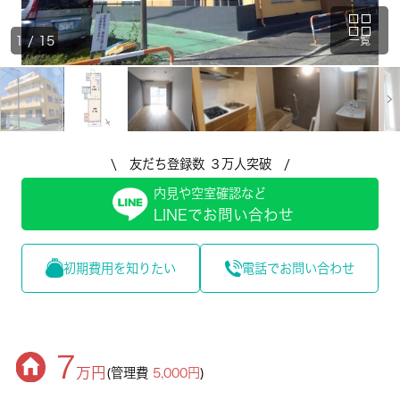
1
/
15
一覧
\ 友だち登録数 ３万人突破 /
内見や空室確認など
LINEでお問い合わせ
初期費用を知りたい
電話でお問い合わせ
7
万円
(管理費
5,000円
)