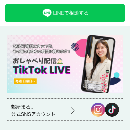
取引形態
LINEで相談する
仲介
備考
モニターから顔が見えるTVインターホン付きです。忙しい朝でも
鏡を見ながらサッと身支度を整えることができる独立洗面台を採
用しています。こちらの物件はマンションです。現在空家なの
で、すぐにご案内できます。この物件はバルコニー付きでおすす
めです。足立区は住環境が充実しており、利便性の高い暮らしを
するならこのエリアです。当社は地域に密着し、多種多様な賃貸
情報を取り扱っているので、ぜひご連絡下さい。当日のご案内も
お気軽にお問い合わせください。営業時間中【９：３０～１８：
３０】はお電話でのお問い合わせがスムーズです。
部屋まる。
公式SNSアカウント