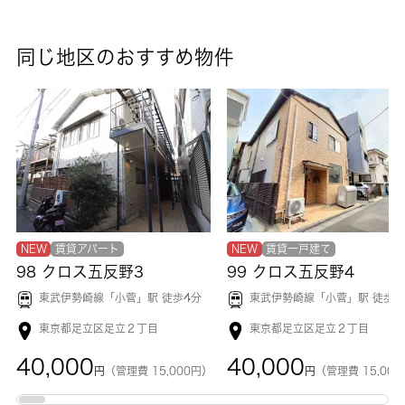
同じ地区のおすすめ物件
NEW
賃貸アパート
NEW
賃貸一戸建て
98 クロス五反野3
99 クロス五反野4
東武伊勢崎線「
小菅
」駅 徒歩4分
東武伊勢崎線「
小菅
」駅 徒歩5
東京都足立区足立２丁目
東京都足立区足立２丁目
40,000
40,000
円
（管理費 15,000円）
円
（管理費 15,00