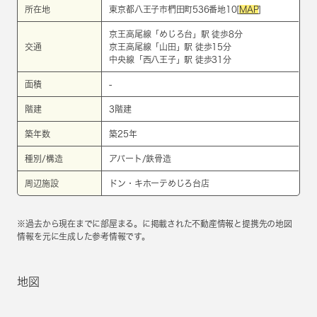
所在地
東京都八王子市椚田町536番地10[
MAP
]
京王高尾線
「
めじろ台
」駅 徒歩8分
交通
京王高尾線
「
山田
」駅 徒歩15分
中央線
「
西八王子
」駅 徒歩31分
面積
-
階建
3階建
築年数
築25年
種別/構造
アパート/鉄骨造
周辺施設
ドン・キホーテめじろ台店
※過去から現在までに部屋まる。に掲載された不動産情報と提携先の地図
情報を元に生成した参考情報です。
地図