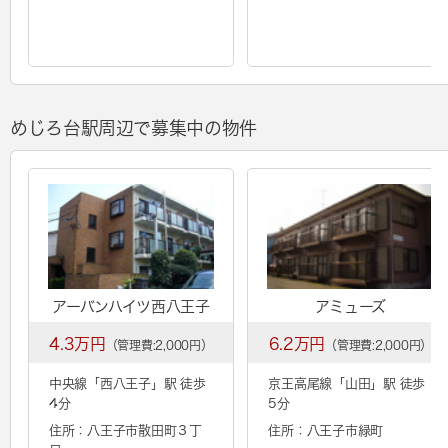
めじろ台駅周辺で募集中の物件
アーバンハイツ西八王子
アミューズ
4.3万円
6.2万円
（管理費:2,000円）
（管理費:2,000円）
中央線「
西八王子
」駅 徒歩
京王高尾線「
山田
」駅 徒歩
4分
5分
住所：八王子市散田町３丁
住所：八王子市緑町