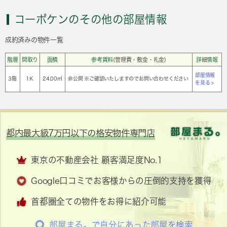
コーポケンのその他の部屋情報
成約済みの物件一覧
階層
間取り
面積
参考賃料
(管理費・敷金・礼金)
詳細情報
部屋情報
3階
1Ｋ
24.00㎡
非公開 ※ご確認いたしますのでお問い合わせください
を見る >
都内最大級7万円以下の格安物件専門店
東京の不動産会社 顧客満足度No.1
Google口コミでお客様からの圧倒的支持を獲得
首都圏全ての物件をお得に紹介可能
部屋まる。で自分にあった部屋を検索