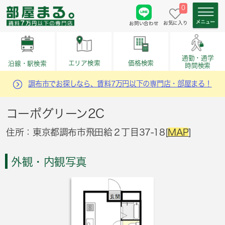
0
お気に入り
お問い合わせ
通勤・通学
価格検索
エリア検索
沿線・駅検索
時間検索
調布市でお探しなら、賃料7万円以下の専門店・部屋まる！
コーポグリーン2C
住所：東京都調布市飛田給２丁目37-18[
MAP
]
外観・内観写真