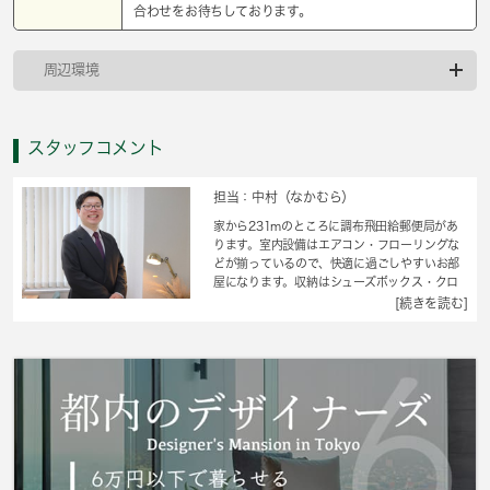
合わせをお待ちしております。
周辺環境
スタッフコメント
担当：中村（なかむら）
家から231mのところに調布飛田給郵便局があ
ります。室内設備はエアコン・フローリングな
どが揃っているので、快適に過ごしやすいお部
屋になります。収納はシューズボックス・クロ
ゼットなど豊富なので、広々と空間を利用する
[続きを読む]
ことも可能です。転居先に住み心地も良いこち
らの賃貸物件。充実した新生活を過ごしましょ
う。お引越しのお日にちはお気軽にご相談くだ
さい。駐輪場付きのアパートです。調布市エリ
アのことなら、地域に特化した当社にお問い合
わせを。確かな地域情報と賃貸情報をご提供い
たしますので、ご安心して住まい探しをお任せ
下さい。