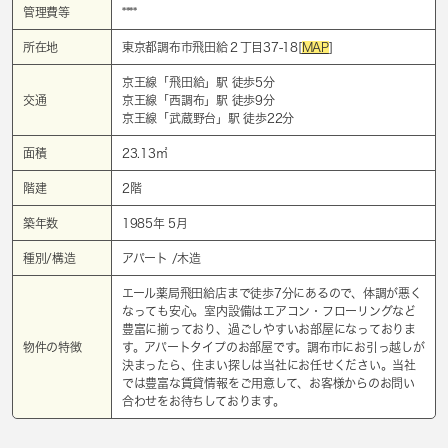
管理費等
****
所在地
東京都調布市飛田給２丁目37-18[
MAP
]
京王線「
飛田給
」駅 徒歩5分
交通
京王線「
西調布
」駅 徒歩9分
京王線「
武蔵野台
」駅 徒歩22分
面積
23.13㎡
階建
2階
築年数
1985年 5月
種別/構造
アパート /木造
エール薬局飛田給店まで徒歩7分にあるので、体調が悪く
なっても安心。室内設備はエアコン・フローリングなど
豊富に揃っており、過ごしやすいお部屋になっておりま
物件の特徴
す。アパートタイプのお部屋です。調布市にお引っ越しが
決まったら、住まい探しは当社にお任せください。当社
では豊富な賃貸情報をご用意して、お客様からのお問い
合わせをお待ちしております。