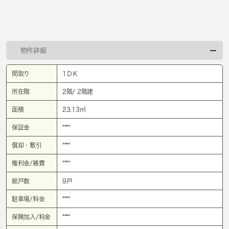
物件詳細
間取り
1ＤＫ
所在階
2階/ 2階建
面積
23.13㎡
保証金
****
償却・敷引
****
権利金/雑費
****
総戸数
9戸
駐車場/料金
****
保険加入/料金
****