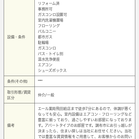
リフォーム済
事務所可
ガスコンロ設置可
室内洗濯機置場
フローリング
バルコニー
設備・条件
都市ガス
駐輪場
ガスコンロ
バス・トイレ別
温水洗浄便座
エアコン
シューズボックス
条件(その他)
****
取引形態/賃貸
仲介/一般
区分
エール薬局飛田給店まで徒歩7分にあるので、体調が悪く
なっても安心。室内設備はエアコン・フローリングなど
豊富に揃っており、過ごしやすいお部屋になっておりま
備考
す。アパートタイプのお部屋です。調布市にお引っ越しが
決まったら、住まい探しは当社にお任せください。当社
では豊富な賃貸情報をご用意して、お客様からのお問い