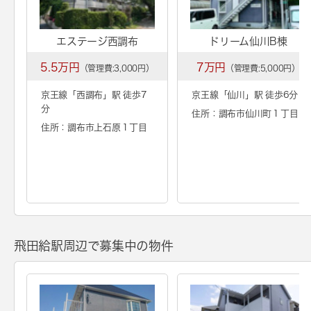
エステージ西調布
ドリーム仙川B棟
5.5万円
7万円
（管理費:3,000円）
（管理費:5,000円）
京王線「
西調布
」駅 徒歩7
京王線「
仙川
」駅 徒歩6分
分
住所：調布市仙川町１丁目
住所：調布市上石原１丁目
飛田給駅周辺で募集中の物件