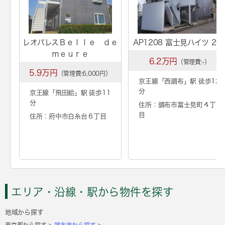
レオパレスＢｅｌｌｅ ｄｅ
AP1208 富士見ハイツ 20
ｍｅｕｒｅ
6.2万円
（管理費:-）
5.9万円
（管理費:6,000円）
京王線「
西調布
」駅 徒歩12
分
京王線「
飛田給
」駅 徒歩11
分
住所：調布市富士見町４丁
目
住所：府中市白糸台６丁目
エリア・沿線・駅から物件を探す
地域から探す
東京都から探す
調布市から探す