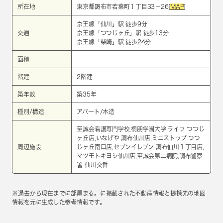
所在地
東京都調布市若葉町１丁目33－26[
MAP
]
京王線
「
仙川
」駅 徒歩9分
交通
京王線
「
つつじヶ丘
」駅 徒歩13分
京王線
「
柴崎
」駅 徒歩24分
面積
-
階建
2階建
築年数
築35年
種別/構造
アパート/木造
至誠会看護専門学校,桐朋学園大学,ライフ つつじ
ヶ丘店,いなげや 調布仙川店,ミニストップ つつ
周辺施設
じヶ丘南口店,セブンイレブン 調布仙川１丁目店,
マツモトキヨシ仙川店,至誠会第二病院,調布警察
署 仙川交番
※過去から現在までに部屋まる。に掲載された不動産情報と提携先の地図
情報を元に生成した参考情報です。