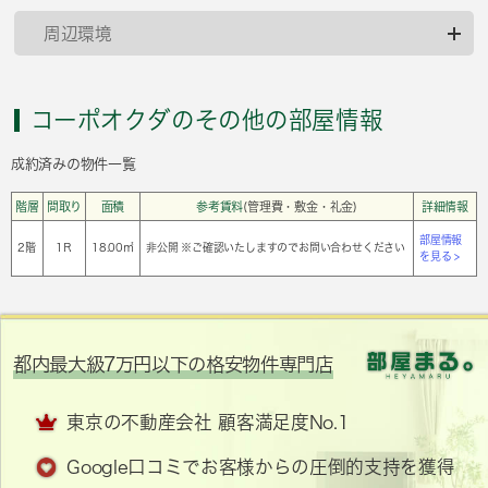
周辺環境
コーポオクダのその他の部屋情報
成約済みの物件一覧
階層
間取り
面積
参考賃料
(管理費・敷金・礼金)
詳細情報
部屋情報
2階
1Ｒ
18.00㎡
非公開 ※ご確認いたしますのでお問い合わせください
を見る >
都内最大級7万円以下の格安物件専門店
東京の不動産会社 顧客満足度No.1
Google口コミでお客様からの圧倒的支持を獲得