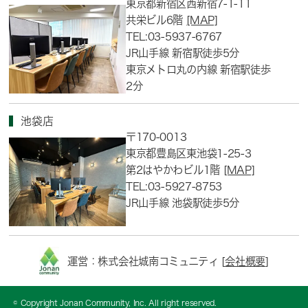
東京都新宿区西新宿7-1-11
共栄ビル6階
[MAP]
TEL:03-5937-6767
JR山手線 新宿駅徒歩5分
東京メトロ丸の内線 新宿駅徒歩
2分
池袋店
〒170-0013
東京都豊島区東池袋1-25-3
第2はやかわビル1階
[MAP]
TEL:03-5927-8753
JR山手線 池袋駅徒歩5分
運営：株式会社城南コミュニティ [
会社概要
]
© Copyright Jonan Community, Inc. All right reserved.