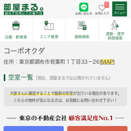
0
お気に入り
お問い合わせ
通勤・通学
価格検索
エリア検索
沿線・駅検索
時間検索
コーポオクダ
住所：東京都調布市若葉町１丁目33－26[
MAP
]
空室一覧
（現在、部屋まるでは公開されていません）
大家さんに確認することで最新の空室
が出ている場合があります。
こちらの物件が気になる方は、お気軽にお問い合わせ下さい！