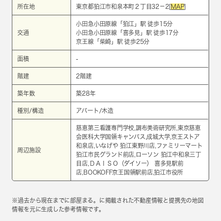
所在地
東京都狛江市和泉本町２丁目32－2[
MAP
]
小田急小田原線
「
狛江
」駅 徒歩15分
交通
小田急小田原線
「
喜多見
」駅 徒歩17分
京王線
「
柴崎
」駅 徒歩25分
面積
-
階建
2階建
築年数
築28年
種別/構造
アパート/木造
慈恵第三看護専門学校,調布美術研究所,東京慈恵
会医科大学国領キャンパス,成城大学,京王ストア
和泉店,いなげや 狛江東野川店,ファミリーマート
周辺施設
狛江市民グランド前店,ローソン 狛江中和泉三丁
目店,ＤＡＩＳＯ（ダイソー） 喜多見駅前
店,BOOKOFF京王国領駅前店,狛江市役所
※過去から現在までに部屋まる。に掲載された不動産情報と提携先の地図
情報を元に生成した参考情報です。