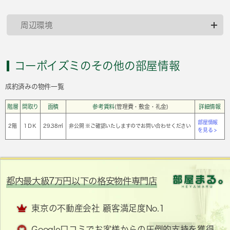
周辺環境
コーポイズミのその他の部屋情報
成約済みの物件一覧
階層
間取り
面積
参考賃料
(管理費・敷金・礼金)
詳細情報
部屋情報
2階
1ＤＫ
29.38㎡
非公開 ※ご確認いたしますのでお問い合わせください
を見る >
都内最大級7万円以下の格安物件専門店
東京の不動産会社 顧客満足度No.1
Google口コミでお客様からの圧倒的支持を獲得