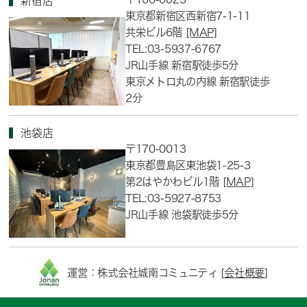
新宿店
東京都新宿区西新宿7-1-11
共栄ビル6階
[MAP]
TEL:03-5937-6767
JR山手線 新宿駅徒歩5分
東京メトロ丸の内線 新宿駅徒歩
2分
池袋店
〒170-0013
東京都豊島区東池袋1-25-3
第2はやかわビル1階
[MAP]
TEL:03-5927-8753
JR山手線 池袋駅徒歩5分
運営：株式会社城南コミュニティ [
会社概要
]