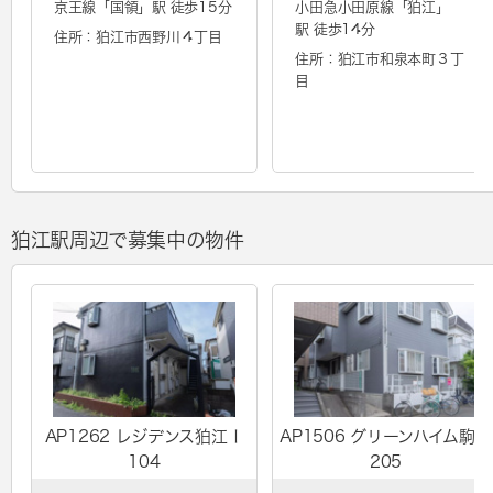
京王線「
国領
」駅 徒歩15分
小田急小田原線「
狛江
」
駅 徒歩14分
住所：狛江市西野川４丁目
住所：狛江市和泉本町３丁
目
狛江駅周辺で募集中の物件
AP1262 レジデンス狛江Ⅰ
AP1506 グリーンハイム駒井
104
205