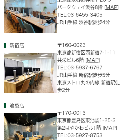
パークウェイ渋谷8階
[MAP]
TEL:03-6455-3405
JR山手線 渋谷駅徒歩4分
〒160-0023
新宿店
東京都新宿区西新宿7-1-11
共栄ビル6階
[MAP]
TEL:03-5937-6767
JR山手線 新宿駅徒歩5分
東京メトロ丸の内線 新宿駅徒
歩2分
池袋店
〒170-0013
東京都豊島区東池袋1-25-3
第2はやかわビル1階
[MAP]
TEL:03-5927-8753