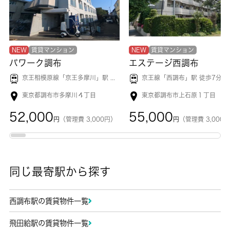
NEW
賃貸マンション
NEW
賃貸マンション
パワーク調布
エステージ西調布
京王相模原線「
京王多摩川
」駅 徒歩6分
京王線「
西調布
」駅 徒歩7分
東京都調布市多摩川４丁目
東京都調布市上石原１丁目
52,000
55,000
円
（管理費 3,000円）
円
（管理費 3,000
同じ最寄駅から探す
西調布駅の賃貸物件一覧
飛田給駅の賃貸物件一覧