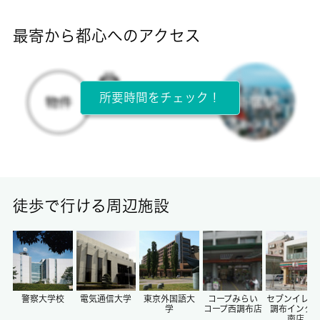
-
最寄から都心へのアクセス
目安光熱費
-
所要時間をチェック！
所在階
1階 / 2階建
面積
18.15㎡
徒歩で行ける周辺施設
保証金
-
償却/敷引
-/-
警察大学校
電気通信大学
東京外国語大
コープみらい
セブンイレブ
学
コープ西調布店
調布インタ
南店