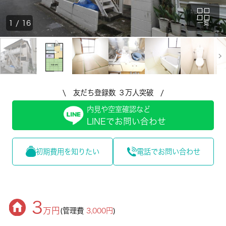
1
/
16
一覧
\ 友だち登録数 ３万人突破 /
内見や空室確認など
LINEでお問い合わせ
初期費用を知りたい
電話でお問い合わせ
3
万円
(管理費
3,000円
)