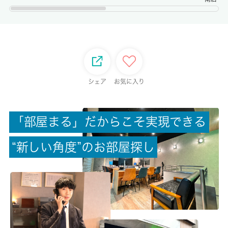
権利金/雑費
-/-
総戸数
-
シェア
お気に入り
現状/入居可能日
空家/相談
「
部
屋
ま
る
」
だ
か
ら
こ
そ
実
現
で
き
る
駐車場/料金
“
新
し
い
角
度
”
の
お
部
屋
探
し
-/-
保険加入/料金
有/20000円
保険名/保険期間
-/2年