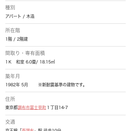
種別
アパート / 木造
所在階
1階 / 2階建
間取り・専有面積
1Ｋ 和室 6.0畳/ 18.15㎡
築年月
1982年 5月
※新耐震基準の建物です。
住所
東京都
調布市
富士見町
１丁目14-7
交通
京王線「
西調布
」駅 徒歩10分