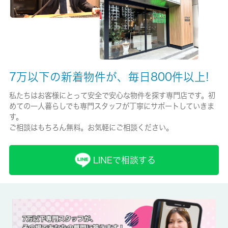
保証人代行
必加入
保証会社詳細
7万以下の新着物件が、毎日800件以上!
初回契約時：50%、月額：1,250円
私たちはお客様にとって安全で安心な物件を探す専門店です。初
賃貸区分/契約期間
めての一人暮らしでも専門スタッフが丁寧にサポートしていきま
一般/2年
す。
ご相談はもちろん無料。お気軽にご相談ください。
取引形態
仲介
LINEで相談する
備考
※内見前「入居申込書」要提出※内見時間：平日１０：００～１
４：３０まで※解約予告２ヶ月前※清掃費実費（退去時払い）※
ライフライン（電気、ガス、水道、ネット）は弊社よりご案内致
します。