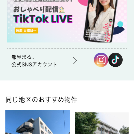
初期費用のクレジット決済が可能
室内設備はCATV・エアコンなどが揃っているので、快適に過ご
しやすいお部屋になります。新しい日々を送るにふさわしい、き
れいな室内です。駐輪場付きの物件です。入居日のご相談がござ
いましたら何なりとお申し付けください。浴室とトイレが分かれ
ています。安心して過ごせる住まいを、調布市にある京王線西調
布周辺でゲットしましょう。住まいに関する事なら、 城南コミ
ュニティまでご連絡下さい。
部屋まる。
公式SNSアカウント
同じ地区のおすすめ物件