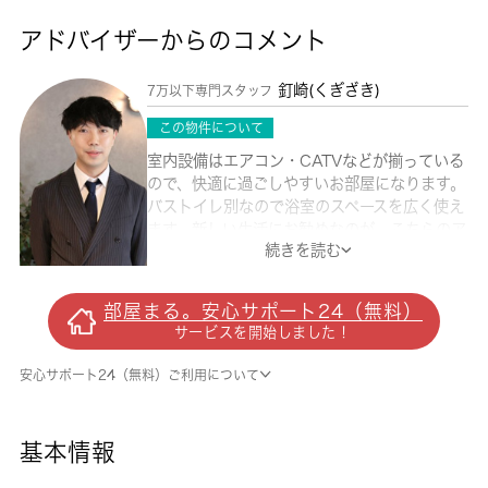
アドバイザーからのコメント
釘崎(くぎざき)
7万以下専門スタッフ
この物件について
室内設備はエアコン・CATVなどが揃っている
ので、快適に過ごしやすいお部屋になります。
バストイレ別なので浴室のスペースを広く使え
ます。新しい生活にお勧めなのが、こちらのア
続きを読む
パートです。お家を移られる日時は私たちにご
相談してくださいね。こちらのお部屋で新しい
生活を始めてみませんか。新たな住まい探しを
部屋まる。安心サポート24（無料）
始める方、 城南コミュニティからお探しにな
サービスを開始しました！
りませんか。スタッフ一同サポートして参りま
す。
安心サポート24（無料）ご利用について
基本情報