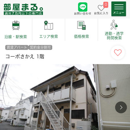
0
お気に入り
お問い合わせ
通勤・通学
価格検索
エリア検索
沿線・駅検索
時間検索
賃貸アパート
契約金分割可
コーポさかえ 1階