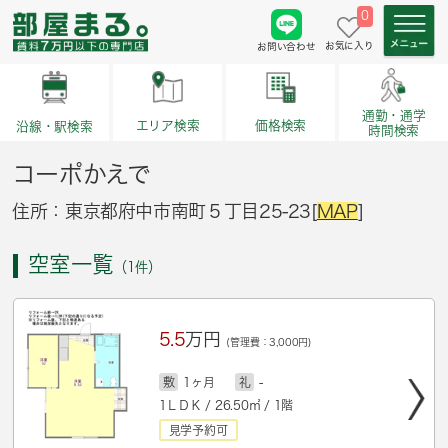
0
お気に入り
お問い合わせ
通勤・通学
価格検索
エリア検索
沿線・駅検索
時間検索
コーポかえで
住所：東京都府中市南町５丁目25-23[
MAP
]
空室一覧
（1件）
5.5
万円
(管理費：3,000円)
敷
1ヶ月
礼
-
1ＬＤＫ / 26.50㎡ / 1階
見学予約可