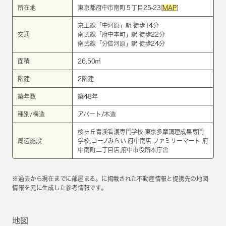
所在地
東京都府中市南町５丁目25-23[
MAP
]
京王線
「
中河原
」駅 徒歩14分
交通
南武線
「
府中本町
」駅 徒歩22分
南武線
「
分倍河原
」駅 徒歩24分
面積
26.50㎡
階建
2階建
築年数
築48年
種別/構造
アパート/木造
桜ヶ丘青溪看護専門学校,東京多摩調理成果専門
周辺施設
学校,コープみらい 府中南店,ファミリーマート 府
中南町二丁目店,府中市役所本庁舎
※過去から現在までに部屋まる。に掲載された不動産情報と提携先の地図
情報を元に生成した参考情報です。
地図