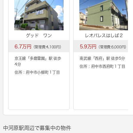
グッド ワン
レオパレスはしば２
6.7万円
5.9万円
（管理費:4,100円）
（管理費:6,000円）
京王線「
多磨霊園
」駅 徒歩
南武線「
西府
」駅 徒歩5分
4分
住所：府中市西府町１丁目
住所：府中市小柳町１丁目
中河原駅周辺で募集中の物件