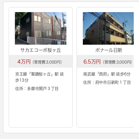
サカエコーポ桜ヶ丘
ポナール日新
4万円
6.5万円
（管理費:3,000円）
（管理費:3,000円）
京王線「
聖蹟桜ヶ丘
」駅 徒
南武線「
西府
」駅 徒歩6分
歩13分
住所：府中市日新町１丁目
住所：多摩市関戸３丁目