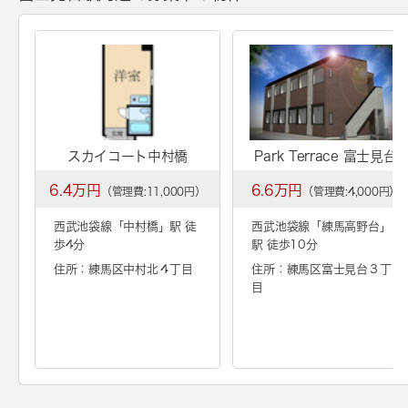
スカイコート中村橋
Park Terrace 富士見台
6.4万円
6.6万円
（管理費:11,000円）
（管理費:4,000円）
西武池袋線「
中村橋
」駅 徒
西武池袋線「
練馬高野台
」
歩4分
駅 徒歩10分
住所：練馬区中村北４丁目
住所：練馬区富士見台３丁
目