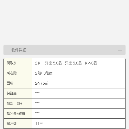
物件詳細
間取り
2Ｋ 洋室 5.0畳 洋室 5.0畳 K 4.0畳
所在階
2階/ 3階建
面積
24.75㎡
保証金
****
償却・敷引
****
権利金/雑費
****
総戸数
11戸