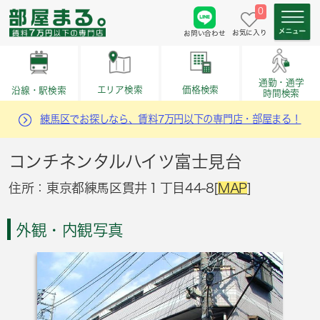
0
お気に入り
お問い合わせ
通勤・通学
価格検索
エリア検索
沿線・駅検索
時間検索
練馬区でお探しなら、賃料7万円以下の専門店・部屋まる！
コンチネンタルハイツ富士見台
住所：東京都練馬区貫井１丁目44-8[
MAP
]
外観・内観写真