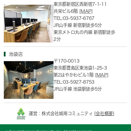
東京都新宿区西新宿7-1-11
共栄ビル6階
[MAP]
TEL:03-5937-6767
JR山手線 新宿駅徒歩5分
東京メトロ丸の内線 新宿駅徒歩
2分
池袋店
〒170-0013
東京都豊島区東池袋1-25-3
第2はやかわビル1階
[MAP]
TEL:03-5927-8753
JR山手線 池袋駅徒歩5分
運営：株式会社城南コミュニティ [
会社概要
]