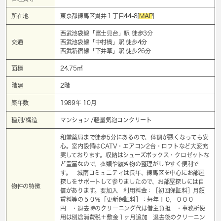
所在地
東京都練馬区貫井１丁目44-8[
MAP
]
西武池袋線「
富士見台
」駅 徒歩3分
交通
西武池袋線「
中村橋
」駅 徒歩4分
西武新宿線「
下井草
」駅 徒歩26分
面積
24.75㎡
階建
2階
築年数
1989年 10月
種別/構造
マンション /軽量気泡コンクリート
和堂薬局まで徒歩5分にあるので、体調が悪くなっても安
心。室内設備はCATV・エアコン2台・ロフトなど大変充
実しております。収納はシューズボックス・クロゼットな
ど豊富なので、衣類や履き物の整理がしやすく便利で
す。 城南コミュニティは長年、練馬区を中心にお部屋
探しをサポートして参りましたので、お部屋探しには自
物件の特徴
信があります。要加入 利用料金：［初回保証料］月額
賃料等の５０％［更新保証料］：毎年１０，０００
円 ・退去時のクリーニング代は借主負担 ・事務所使
用は別途消費税＋敷金１ヶ月追加 退去後のクリーニン