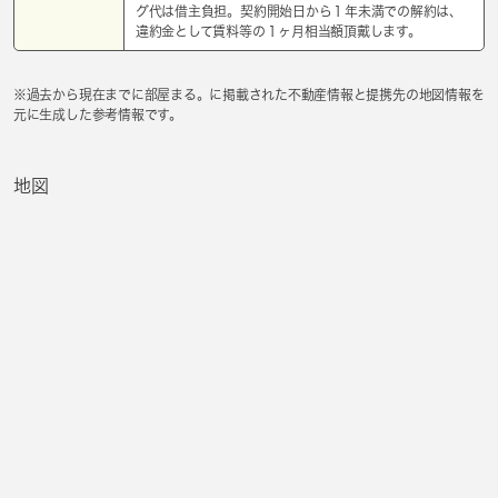
グ代は借主負担。契約開始日から１年未満での解約は、
違約金として賃料等の１ヶ月相当額頂戴します。
※過去から現在までに部屋まる。に掲載された不動産情報と提携先の地図情報を
元に生成した参考情報です。
地図