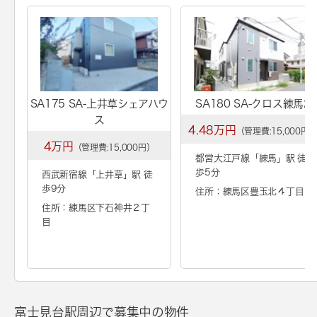
SA175 SA-上井草シェアハウ
SA180 SA-クロス練馬2
ス
4.48万円
（管理費:15,000円
4万円
（管理費:15,000円）
都営大江戸線「
練馬
」駅 徒
歩5分
西武新宿線「
上井草
」駅 徒
歩9分
住所：練馬区豊玉北４丁目
住所：練馬区下石神井２丁
目
富士見台駅周辺で募集中の物件