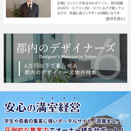
近場にコンビニがあるのもポイント。室内設備
はCATV・エアコン2台・ロフトなどが揃ってい
るので、快適に過ごしやすいお部屋になりま
す。収納はシューズボックス・クロゼットなど
[続きを読む]
豊富なので、衣類や履き物の整理がしやすく便
利です。物を落としても階下に響きにくいクッ
ションフロアは、好評いただいております。こ
の物件は駅から徒歩3分の物件です。 城南コミ
ュニティは、満足できるお部屋を紹介する自信
がございます。練馬区での住まい探しなら、ま
ずはお気軽にお声かけ下さい。