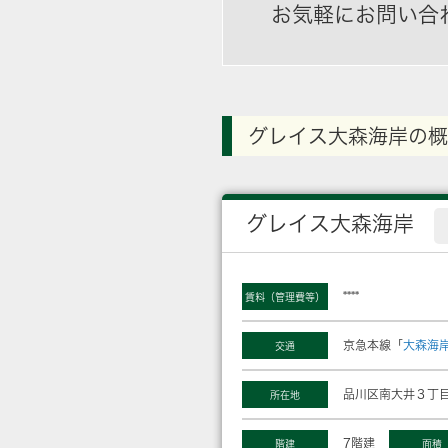
お気軽にお問い合
グレイス大森海岸の概
グレイス大森海岸
****
賃料（管理費等）
京急本線「
大森海
交通
品川区南大井３丁目
所在地
7階建
階建
面積