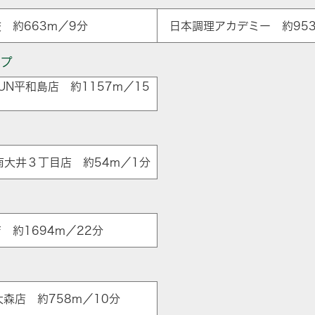
 約663m／9分
日本調理アカデミー 約953
ップ
FUN平和島店 約1157m／15
ア
南大井３丁目店 約54m／1分
 約1694m／22分
森店 約758m／10分