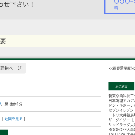
050-
わせ下さい！
料
要
建物ページ
<<顧客満足度N
周辺施設
新東京歯科技工
日本調理アカデ
岸
」駅 徒歩1分
ドン・キホーテB
セブンイレブン
ニトリ大井競馬
 [
地図を見る
]
ザ・ダイソー 
サンドラッグ大
BOOKOFF大
-
TSUTAYA 大