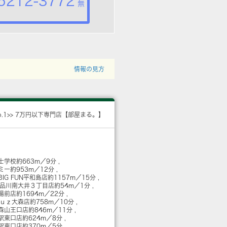
5212-3772
無
情報の見方
o.1>> 7万円以下専門店【部屋まる。】
士学校
約663m／9分
ミー
約953m／12分
IG FUN平和島店
約1157m／15分
 品川南大井３丁目店
約54m／1分
場前店
約1694m／22分
Ｌｕｚ大森店
約758m／10分
森山王口店
約846m／11分
森駅東口店
約624m／8分
森駅東口店
約370m／5分