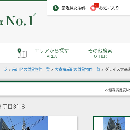
0
最近見た物件
お気に入り
※
エリアから探す
その他検索
AREA
OTHER
ページ
>
品川区の賃貸物件一覧
>
大森海岸駅の賃貸物件一覧
>
グレイス大森
<<顧客満足度N
丁目31-8