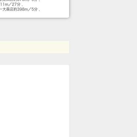
111m／27分
ー大森店
約398m／5分