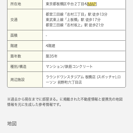
所在地
東京都板橋区中台２丁目4[
MAP
]
都営三田線
「
志村三丁目
」駅 徒歩13分
交通
東武東上線
「
上板橋
」駅 徒歩17分
都営三田線
「
志村坂上
」駅 徒歩21分
面積
-
階建
4階建
築年数
築35年
種別/構造
マンション/鉄筋コンクリート
ラウンドワンスタジアム 板橋店 (スポッチャ),ロ
周辺施設
ーソン 前野町六丁目店
※過去から現在までに部屋まる。に掲載された不動産情報と提携先の地図
情報を元に生成した参考情報です。
地図