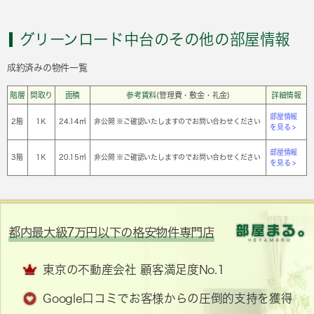
グリーンロード中台のその他の部屋情報
成約済みの物件一覧
階層
間取り
面積
参考賃料
(管理費・敷金・礼金)
詳細情報
部屋情報
2階
1Ｋ
24.14㎡
非公開 ※ご確認いたしますのでお問い合わせください
を見る >
部屋情報
3階
1Ｋ
20.15㎡
非公開 ※ご確認いたしますのでお問い合わせください
を見る >
都内最大級7万円以下の格安物件専門店
東京の不動産会社 顧客満足度No.1
Google口コミでお客様からの圧倒的支持を獲得