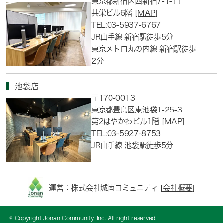
東京都新宿区西新宿7-1-11
共栄ビル6階
[MAP]
TEL:03-5937-6767
JR山手線 新宿駅徒歩5分
東京メトロ丸の内線 新宿駅徒歩
2分
池袋店
〒170-0013
東京都豊島区東池袋1-25-3
第2はやかわビル1階
[MAP]
TEL:03-5927-8753
JR山手線 池袋駅徒歩5分
運営：株式会社城南コミュニティ [
会社概要
]
© Copyright Jonan Community, Inc. All right reserved.