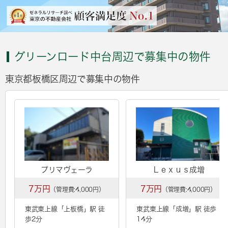
グリーンロード中台周辺で募集中の物件
東京都板橋区周辺で募集中の物件
プリマヴェーラ
Ｌｅｘｕｓ成増
7万円
7万円
（管理費:4,000円）
（管理費:4,000円）
東武東上線「
上板橋
」駅 徒
東武東上線「
成増
」駅 徒歩
歩2分
14分