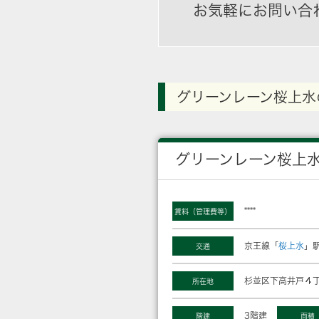
お気軽にお問い合
グリーンレーン桜上水
グリーンレーン桜上
****
賃料（管理費等）
京王線「
桜上水
」駅
交通
杉並区下高井戸４丁
所在地
3階建
階建
面積