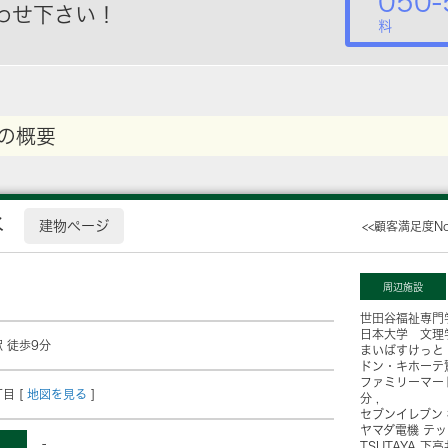
050-
わせ下さい！
料
の概要
水
建物ページ
<<顧客満足度N
周辺施設
世田谷福祉専門
日本大学 文理
 徒歩9分
まいばすけっと
ドン・キホーテ
ファミリーマー
目 [
地図を見る
]
分
セブンイレブン
ヤマダ電機 テ
-
TSUTAYA 下