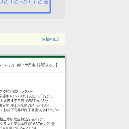
5212-3772
無
情報の見方
o.1>> 7万円以下専門店【部屋まる。】
学校
約2603m／33分
学部キャンパス
約1503m／19分
 上北沢４丁目店
約587m／8分
驚安堂 桜上水店
約764m／10分
ト 杉並下高井戸四丁目店
約247m／4
 桜上水駅北店
約527m／7分
ックランド東京本店
約1667m／21分
高井戸店
約1292m／17分