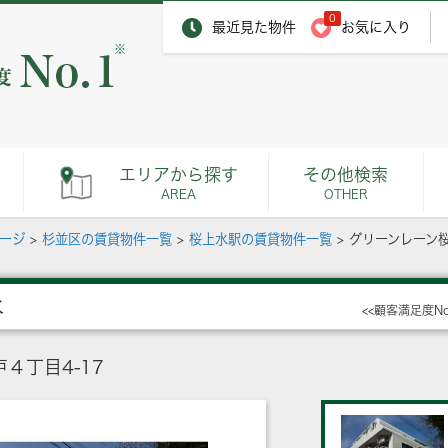
0
最近見た物件
お気に入り
※
エリアから探す
その他検索
AREA
OTHER
ページ
>
杉並区の賃貸物件一覧
>
桜上水駅の賃貸物件一覧
>
グリーンレーン
水
<<顧客満足度N
４丁目4-17