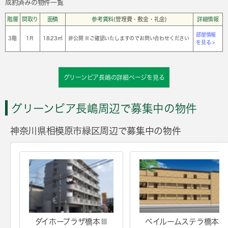
成約済みの物件一覧
階層
間取り
面積
参考賃料
(管理費・敷金・礼金)
詳細情報
部屋情報
3階
1Ｒ
18.23㎡
非公開 ※ご確認いたしますのでお問い合わせください
を見る >
グリーンピア長嶋の詳細ページを見る
グリーンピア長嶋周辺で募集中の物件
神奈川県相模原市緑区周辺で募集中の物件
ダイホープラザ橋本Ⅲ
ベイルームステラ橋本