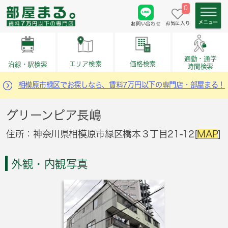
0
お気に入り
お問い合わせ
通勤・通学
価格検索
エリア検索
沿線・駅検索
時間検索
相模原市緑区でお探しなら、賃料7万円以下の専門店・部屋まる！
グリーンピア長嶋
住所：神奈川県相模原市緑区橋本３丁目21-12[
MAP
]
外観・内観写真