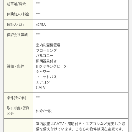
駐車場/料金
****
保険加入/料金
****
保証人代行
必加入： -
保証会社詳細
****
室内洗濯機置場
フローリング
バルコニー
照明器具付き
設備・条件
IHクッキングヒーター
シャワー
ユニットバス
エアコン
CATV
条件(その他)
****
取引形態/賃貸
仲介/一般
区分
室内設備はCATV・照明付き・エアコンなど充実した設
備を備え付けています。こちらの物件は現在空家です。