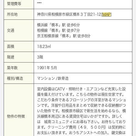
管理費等
****
所在地
神奈川県相模原市緑区橋本３丁目21-12[
MAP
]
横浜線「
橋本
」駅 徒歩6分
交通
相模線「
橋本
」駅 徒歩7分
京王相模原線「
橋本
」駅 徒歩8分
面積
18.23㎡
階建
3階
築年数
1991年 5月
種別/構造
マンション /鉄骨造
室内設備はCATV・照明付き・エアコンなど充実した設
備を備え付けています。こちらの物件は現在空家です。
こだわり条件であるフローリングの洋室があるマンショ
ンです。洋服や日用品をまとめて収納できる収納棚がつ
いた物件です。相模原市緑区で新生活を始めるなら、横
物件の特徴
浜線橋本周辺にある賃貸住宅はいかがですか。詳しく
は 城南コミュニティにお尋ね下さい。お待ちしており
ます。クリーニング費用（４９，５００円）は契約時に
お支払い頂きます。おうちアシストへの加入、鍵交換は