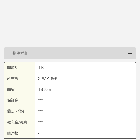
物件詳細
間取り
1Ｒ
所在階
3階/ 4階建
面積
18.23㎡
保証金
****
償却・敷引
****
権利金/雑費
****
総戸数
-