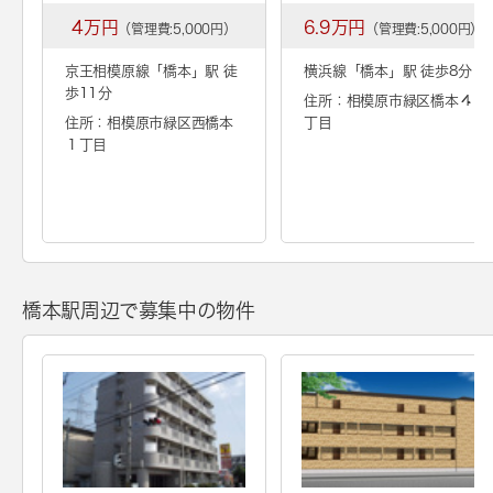
4万円
6.9万円
（管理費:5,000円）
（管理費:5,000円）
京王相模原線「
橋本
」駅 徒
横浜線「
橋本
」駅 徒歩8分
歩11分
住所：相模原市緑区橋本４
住所：相模原市緑区西橋本
丁目
１丁目
橋本駅周辺で募集中の物件