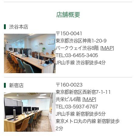
店舗概要
渋谷本店
〒150-0041
東京都渋谷区神南1-20-9
パークウェイ渋谷8階
[MAP]
TEL:03-6455-3405
JR山手線 渋谷駅徒歩4分
〒160-0023
新宿店
東京都新宿区西新宿7-1-11
共栄ビル6階
[MAP]
TEL:03-5937-6767
JR山手線 新宿駅徒歩5分
東京メトロ丸の内線 新宿駅徒歩
2分