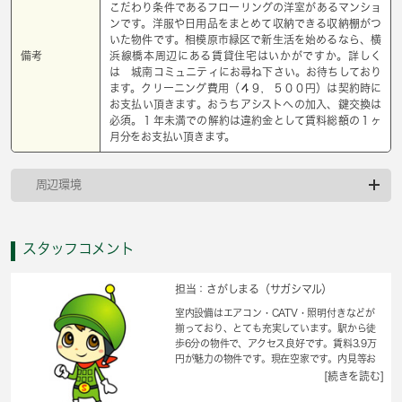
こだわり条件であるフローリングの洋室があるマンショ
ンです。洋服や日用品をまとめて収納できる収納棚がつ
いた物件です。相模原市緑区で新生活を始めるなら、横
備考
浜線橋本周辺にある賃貸住宅はいかがですか。詳しく
は 城南コミュニティにお尋ね下さい。お待ちしており
ます。クリーニング費用（４９，５００円）は契約時に
お支払い頂きます。おうちアシストへの加入、鍵交換は
必須。１年未満での解約は違約金として賃料総額の１ヶ
月分をお支払い頂きます。
周辺環境
スタッフコメント
担当：さがしまる（サガシマル）
室内設備はエアコン・CATV・照明付きなどが
揃っており、とても充実しています。駅から徒
歩6分の物件で、アクセス良好です。賃料3.9万
円が魅力の物件です。現在空家です。内見等お
気軽にお問い合わせください。美しいフローリ
[続きを読む]
ング張りが魅力の物件となっています。相模原