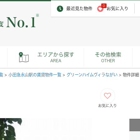
0
最近見た物件
お気に入り
※
エリアから探す
その他検索
AREA
OTHER
覧
>
小田急永山駅の賃貸物件一覧
>
グリーンハイムヴィラながい
>
物件詳細
お気に入り