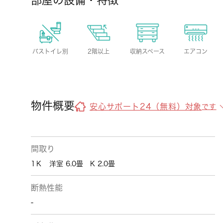
部屋の設備・特徴
バストイレ別
2階以上
収納スペース
エアコン
物件概要
安心サポート24（無料）対象
です
間取り
1Ｋ 洋室 6.0畳 K 2.0畳
断熱性能
-