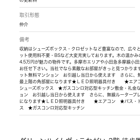
の更新料
取引形態
仲介
備考
収納はシューズボックス・クロゼットなど豊富なので、広々
ット使用料不要・BSなど大変充実しております。木の温かみ
4.5万円が魅力の物件です。多摩市エリアや小田急多摩線小
お任せ下さい。当社でなら素敵なお部屋がきっと見つかりま
ット無料マンション お引越し当日から使えます さらに、
最上階の角部屋になります★ＬＥＤ照明器具付き ★エア
シューズボックス ★ガスコンロ対応型キッチン敷金・礼金
ョン お引越し当日から使えます さらに、無線ルータープ
になります★ＬＥＤ照明器具付き ★エアコン ★バス・
ス ★ガスコンロ対応型キッチン