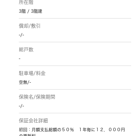
所在階
3階 / 3階建
償却/敷引
-/-
総戸数
-
駐車場/料金
空無/-
保険名/保険期間
-/-
保証会社詳細
初回：月額支払総額の５０％ １年毎に１２，０００円