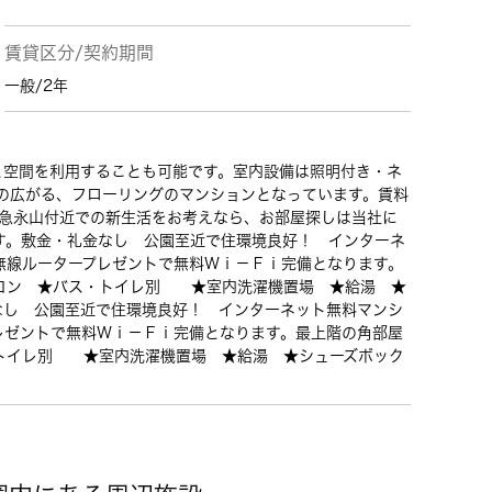
賃貸区分/契約期間
一般/2年
と空間を利用することも可能です。室内設備は照明付き・ネ
の広がる、フローリングのマンションとなっています。賃料
田急永山付近での新生活をお考えなら、お部屋探しは当社に
す。敷金・礼金なし 公園至近で住環境良好！ インターネ
無線ルータープレゼントで無料Ｗｉ－Ｆｉ完備となります。
コン ★バス・トイレ別 ★室内洗濯機置場 ★給湯 ★
なし 公園至近で住環境良好！ インターネット無料マンシ
レゼントで無料Ｗｉ－Ｆｉ完備となります。最上階の角部屋
トイレ別 ★室内洗濯機置場 ★給湯 ★シューズボック