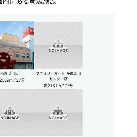
歩圏内にある周辺施設
西友 永山店
ファミリーマート 多摩永山
センター店
2089m／27分
約2131m／27分