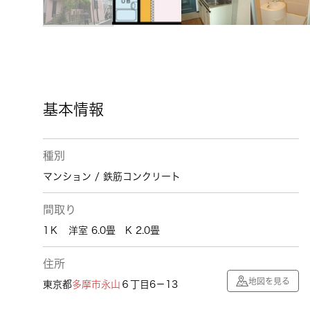
基本情報
種別
マンション / 鉄筋コンクリート
間取り
1Ｋ 洋室 6.0畳 K 2.0畳
住所
地図を見る
東京都
多摩市
永山
６丁目6－13