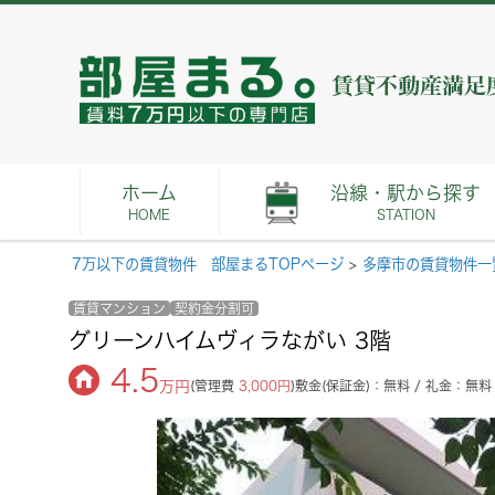
ホーム
沿線・駅から探す
HOME
STATION
7万以下の賃貸物件 部屋まるTOPページ
>
多摩市の賃貸物件一
賃貸マンション
契約金分割可
グリーンハイムヴィラながい 3階
4.5
万円
(管理費
3,000円
)
敷金(保証金)：無料 / 礼金：無料