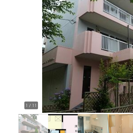
1
/
11