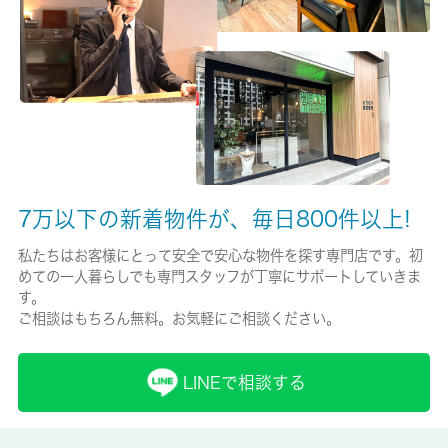
保険名/保険期間
全日ラビー少額短期保険/2年
保証人代行
必加入
保証会社詳細
日本賃貸保証 ご契約時に初回保証料２００００円、毎月月額保
7万以下の新着物件が、毎日800件以上!
証料４００円と振替手数料３３０円がかかります。
私たちはお客様にとって安全で安心な物件を探す専門店です。初
賃貸区分/契約期間
めての一人暮らしでも専門スタッフが丁寧にサポートしていきま
す。
一般/2年
ご相談はもちろん無料。お気軽にご相談ください。
取引形態
仲介
LINEで相談する
備考