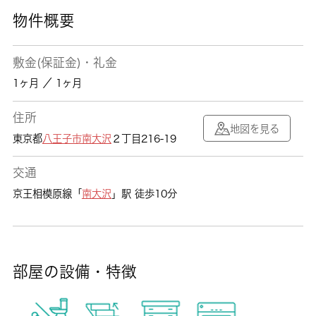
物件概要
敷金(保証金)・礼金
1ヶ月 ／ 1ヶ月
住所
地図を見る
東京都
八王子市
南大沢
２丁目216-19
交通
京王相模原線「
南大沢
」駅 徒歩10分
部屋の設備・特徴