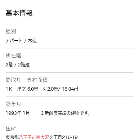
基本情報
種別
アパート / 木造
所在階
2階 / 2階建
間取り・専有面積
1Ｋ 洋室 6.0畳 K 2.0畳/ 18.84㎡
築年月
1993年 1月
※新耐震基準の建物です。
住所
東京都
八王子市
南大沢
２丁目216-19