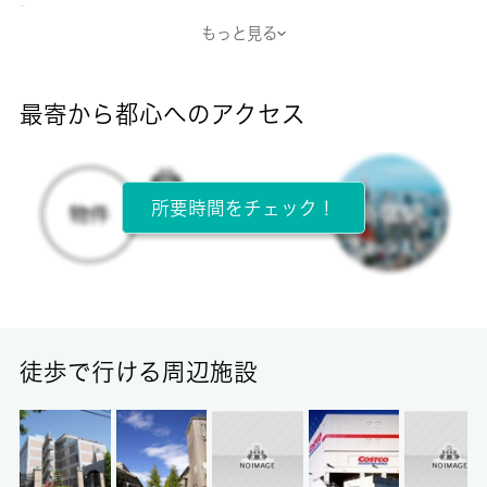
-
もっと見る
断熱性能
-
最寄から都心へのアクセス
目安光熱費
-
所要時間をチェック！
所在階
2階 / 2階建
面積
18.84㎡
徒歩で行ける周辺施設
保証金
-
償却/敷引