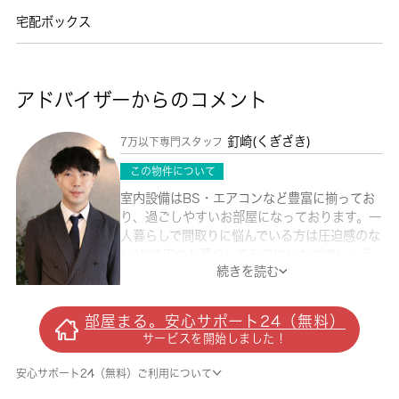
宅配ボックス
アドバイザーからのコメント
釘崎(くぎざき)
7万以下専門スタッフ
この物件について
室内設備はBS・エアコンなど豊富に揃ってお
り、過ごしやすいお部屋になっております。一
人暮らしで間取りに悩んでいる方は圧迫感のな
い1Kで広々と暮らしてみてはいかがでしょう
続きを読む
か。駅まで徒歩10分なので、アクセスの良い
物件です。駐輪場付きの物件です。賃料3.6万
円の物件です。 城南コミュニティは八王子市
部屋まる。安心サポート24（無料）
の不動産会社として、沢山のお客様の住まい探
サービスを開始しました！
しをして参りました。いつでも住まい探しのお
手伝いをいたしますので、是非お問い合わせく
安心サポート24（無料）ご利用について
ださい。