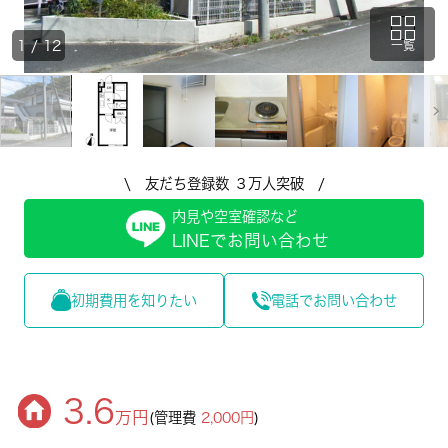
1
/
12
一覧
\ 友だち登録数 ３万人突破 /
内見や空室確認など
LINEでお問い合わせ
初期費用を知りたい
電話でお問い合わせ
3.6
万円
(管理費
2,000円
)