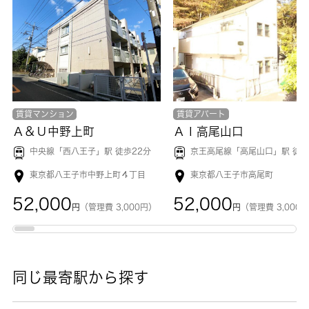
賃貸マンション
賃貸アパート
Ａ＆Ｕ中野上町
ＡＩ高尾山口
中央線「
西八王子
」駅 徒歩22分
京王高尾線「
高尾山口
」駅 徒歩1
東京都八王子市中野上町４丁目
東京都八王子市高尾町
52,000
52,000
円
（管理費 3,000円）
円
（管理費 3,000
同じ最寄駅から探す