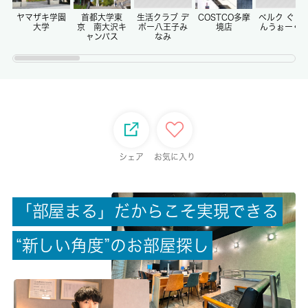
-/-
ヤマザキ学園
首都大学東
生活クラブ デ
COSTCO多摩
ベルク ぐり
大学
京 南大沢キ
ポー八王子み
境店
んうぉーく
ャンパス
なみ
権利金/雑費
-/-
総戸数
-
シェア
お気に入り
現状/入居可能日
空家/相談
「
部
屋
ま
る
」
だ
か
ら
こ
そ
実
現
で
き
る
駐車場/料金
空有/8000円
“
新
し
い
角
度
”
の
お
部
屋
探
し
保険加入/料金
有/15000円