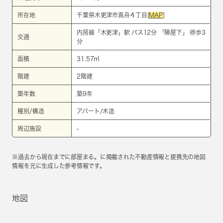
所在地
千葉県木更津市真舟４丁目[
MAP
]
内房線
「
木更津
」駅 バス12分 「陣屋下」 停歩3
交通
分
面積
31.57㎡
階建
2階建
築年数
築9年
種別/構造
アパート/木造
周辺施設
-
※過去から現在までに部屋まる。に掲載された不動産情報と提携先の地図
情報を元に生成した参考情報です。
地図