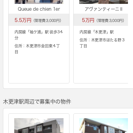
Queue de chien 1er
アヴァンティーニⅡ
5.5万円
5万円
（管理費:3,000円）
（管理費:3,000円）
内房線「
袖ケ浦
」駅 徒歩34
内房線「
木更津
」駅
分
住所：木更津市ほたる野３
住所：木更津市金田東４丁
丁目
目
木更津駅周辺で募集中の物件