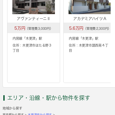
アヴァンティーニⅡ
アカデミアハイツＡ
5万円
5.6万円
（管理費:3,000円）
（管理費:2,300円）
内房線「
木更津
」駅
内房線「
木更津
」駅
住所：木更津市ほたる野３
住所：木更津市請西南４丁
丁目
目
エリア・沿線・駅から物件を探す
地域から探す
東京都から探す
木更津市から探す