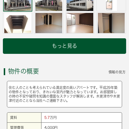
もっと見る
物件の概要
情報の見方
住む人のことも考えられている満足度の高いアパートです。平成29年築
の物件となっており、きれいな室内が魅力となっています。お部屋探し
の時の不安や疑問を知識の豊富なスタッフが解消します。木更津市や木更
津付近のことなら当社へご連絡下さい。
賃料
5.7
万円
管理費等
4,000円