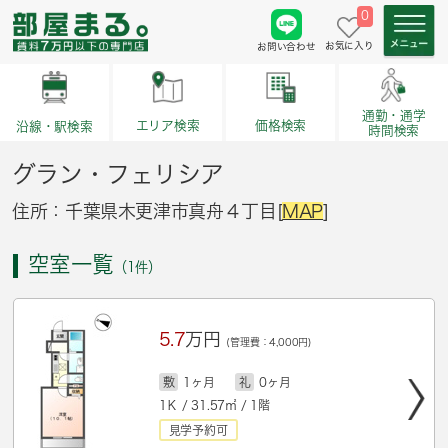
0
お気に入り
お問い合わせ
通勤・通学
価格検索
エリア検索
沿線・駅検索
時間検索
グラン・フェリシア
住所：千葉県木更津市真舟４丁目[
MAP
]
空室一覧
（1件）
5.7
万円
(管理費：4,000円)
敷
1ヶ月
礼
0ヶ月
1Ｋ / 31.57㎡ / 1階
見学予約可