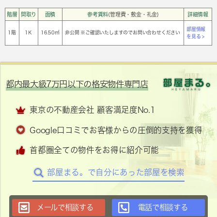
階層
間取り
面積
参考賃料
(管理費・敷金・礼金)
詳細情報
部屋情報
1階
1Ｋ
16.50㎡
非公開 ※ご確認いたしますのでお問い合わせください
を見る >
都内最大級7万円以下の格安物件専門店
東京の不動産会社 顧客満足度No.1
Google口コミでお客様からの圧倒的支持を獲得
首都圏全ての物件をお得に紹介可能
部屋まる。で自分にあった部屋を検索
メールで相談する
電話で相談する