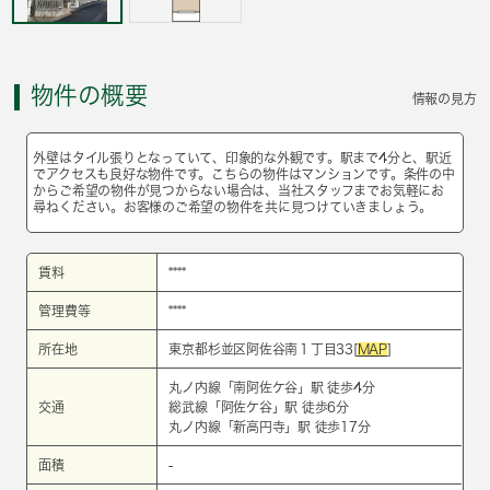
物件の概要
情報の見方
外壁はタイル張りとなっていて、印象的な外観です。駅まで4分と、駅近
でアクセスも良好な物件です。こちらの物件はマンションです。条件の中
からご希望の物件が見つからない場合は、当社スタッフまでお気軽にお
尋ねください。お客様のご希望の物件を共に見つけていきましょう。
賃料
****
管理費等
****
所在地
東京都杉並区阿佐谷南１丁目33[
MAP
]
丸ノ内線
「
南阿佐ケ谷
」駅 徒歩4分
交通
総武線
「
阿佐ケ谷
」駅 徒歩6分
丸ノ内線
「
新高円寺
」駅 徒歩17分
面積
-