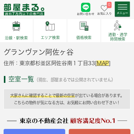
0
お気に入り
お問い合わせ
通勤・通学
価格検索
エリア検索
沿線・駅検索
時間検索
グランヴァン阿佐ヶ谷
住所：東京都杉並区阿佐谷南１丁目33[
MAP
]
空室一覧
（現在、部屋まるでは公開されていません）
大家さんに確認することで最新の空室
が出ている場合があります。
こちらの物件が気になる方は、お気軽にお問い合わせ下さい！