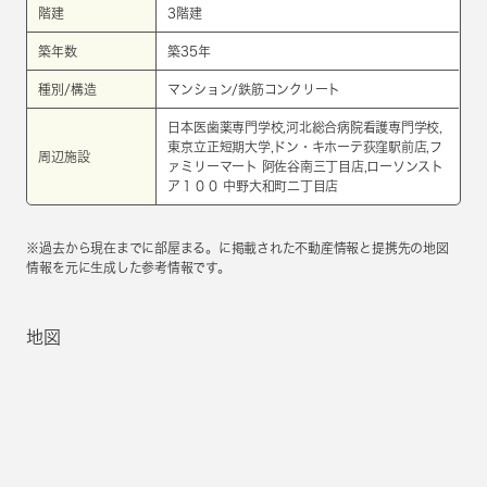
階建
3階建
築年数
築35年
種別/構造
マンション/鉄筋コンクリート
日本医歯薬専門学校,河北総合病院看護専門学校,
東京立正短期大学,ドン・キホーテ荻窪駅前店,フ
周辺施設
ァミリーマート 阿佐谷南三丁目店,ローソンスト
ア１００ 中野大和町二丁目店
※過去から現在までに部屋まる。に掲載された不動産情報と提携先の地図
情報を元に生成した参考情報です。
地図