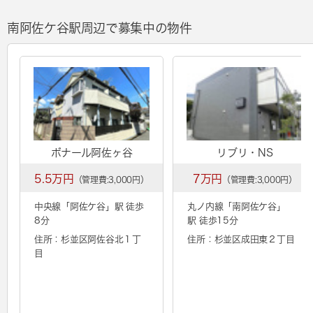
南阿佐ケ谷駅周辺で募集中の物件
ボナール阿佐ヶ谷
リブリ・NS
5.5万円
7万円
（管理費:3,000円）
（管理費:3,000円）
中央線「
阿佐ケ谷
」駅 徒歩
丸ノ内線「
南阿佐ケ谷
」
8分
駅 徒歩15分
住所：杉並区阿佐谷北１丁
住所：杉並区成田東２丁目
目