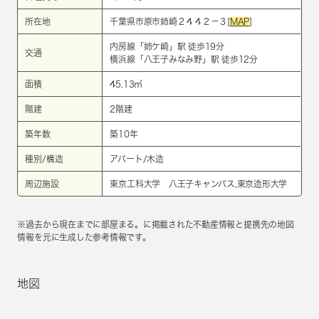
所在地
千葉県市原市姉崎２４４２－３[
MAP
]
内房線
「
姉ケ崎
」駅 徒歩19分
交通
横浜線
「
八王子みなみ野
」駅 徒歩12分
面積
45.13㎡
階建
2階建
築年数
築10年
種別/構造
アパート/木造
周辺施設
東京工科大学 八王子キャンパス,東京造形大学
※過去から現在までに部屋まる。に掲載された不動産情報と提携先の地図
情報を元に生成した参考情報です。
地図