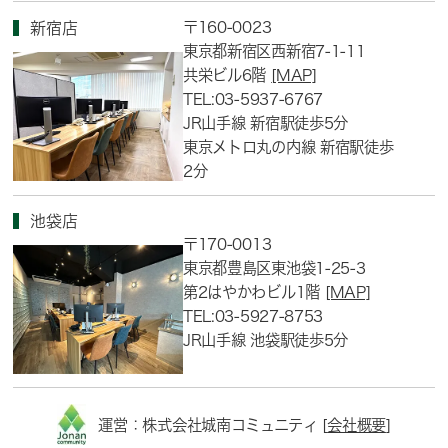
〒160-0023
新宿店
東京都新宿区西新宿7-1-11
共栄ビル6階
[MAP]
TEL:03-5937-6767
JR山手線 新宿駅徒歩5分
東京メトロ丸の内線 新宿駅徒歩
2分
池袋店
〒170-0013
東京都豊島区東池袋1-25-3
第2はやかわビル1階
[MAP]
TEL:03-5927-8753
JR山手線 池袋駅徒歩5分
運営：株式会社城南コミュニティ [
会社概要
]