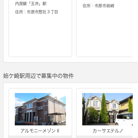
内房線「
五井
」駅
住所：市原市姉崎
住所：市原市惣社３丁目
姉ケ崎駅周辺で募集中の物件
アルモニーメゾンⅡ
カーサエテルノ