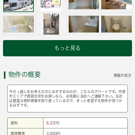
もっと見る
物件の概要
情報の見方
今引っ越しをお考えの方におすすめなのが、こちらのアパートです。市原
市エリアで賃貸住宅をお探しなら、お気軽に当社へご連絡下さい。当社
は豊富な物件情報を取り扱っているので、きっと希望する物件が見つか
るはずです。
賃料
6.3
万円
管理費等
3,000円