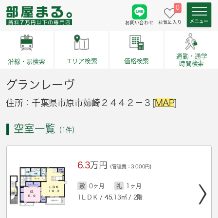
0
お気に入り
お問い合わせ
通勤・通学
価格検索
エリア検索
沿線・駅検索
時間検索
グランレーヴ
住所：千葉県市原市姉崎２４４２－３[
MAP
]
空室一覧
（1件）
6.3
万円
(管理費：3,000円)
敷
0ヶ月
礼
1ヶ月
1ＬＤＫ / 45.13㎡ / 2階