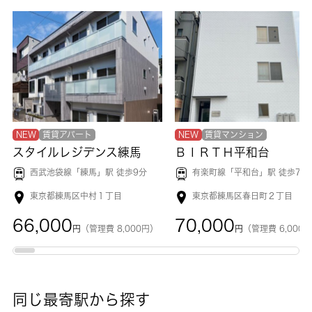
NEW
賃貸アパート
NEW
賃貸マンション
スタイルレジデンス練馬
ＢＩＲＴＨ平和台
西武池袋線「
練馬
」駅 徒歩9分
有楽町線「
平和台
」駅 徒歩7分
東京都練馬区中村１丁目
東京都練馬区春日町２丁目
66,000
70,000
円
（管理費 8,000円）
円
（管理費 6,000
同じ最寄駅から探す