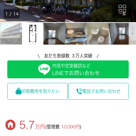
1
/
14
一覧
\ 友だち登録数 ３万人突破 /
内見や空室確認など
LINEでお問い合わせ
初期費用を知りたい
電話でお問い合わせ
5.7
万円
(管理費
10,000円
)