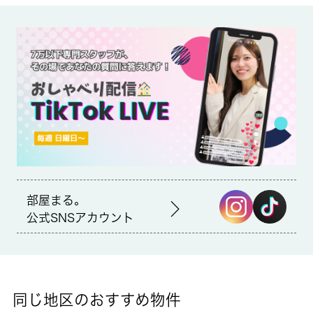
備考
練馬総合病院まで195mです。収納はシューズボックス・クロゼ
ットなど豊富なので、広々と空間を利用することも可能です。2
面の窓が全室についており、良好な陽当りが魅力となっていま
す。こちらはエレベーター付きの物件です。練馬区での住まい探
しならお任せください。 城南コミュニティは地域の不動産会社
として、あらゆる条件にお応えできるよう努めています。オート
ロックありで防犯面が安心、室内洗濯機置き場あり、収納あり、
エアコン１基付きで夏場・冬場が快適！
部屋まる。
公式SNSアカウント
同じ地区のおすすめ物件