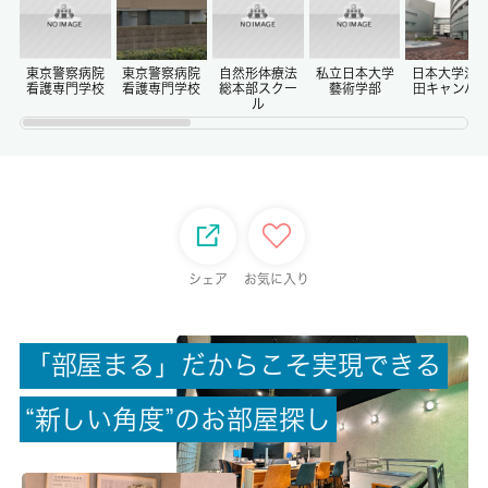
償却/敷引
1ヶ月/-
東京警察病院
東京警察病院
自然形体療法
私立日本大学
日本大学江
看護専門学校
看護専門学校
総本部スクー
藝術学部
田キャンパ
ル
権利金/雑費
-/-
総戸数
-
シェア
お気に入り
現状/入居可能日
居住中/相談
「
部
屋
ま
る
」
だ
か
ら
こ
そ
実
現
で
き
る
駐車場/料金
“
新
し
い
角
度
”
の
お
部
屋
探
し
-/-
保険加入/料金