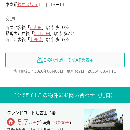
東京都
練馬区
旭丘
１丁目15－11
交通
西武池袋線「
江古田
」駅 徒歩10分
都営大江戸線「
新江古田
」駅 徒歩7分
西武池袋線「
東長崎
」駅 徒歩10分
この物件周囲のMAPを表示
情報更新日：2026年08月06日 更新予定日：2026年08月14日
この物件にお問い合わせ（無料）
1分で完了！
グランドコート江古田 4階
5.7
万円
(管理費
10,000円
)
敷金(保証金)：1ヶ月 / 礼金：1ヶ月