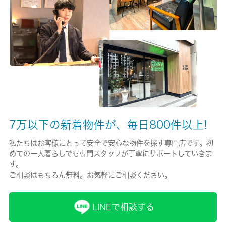
有/20000円
保険名/保険期間
-/2年
保証人代行
必加入
保証会社詳細
7万以下の新着物件が、毎日800件以上!
当社指定の保証会社をご利用頂くことが契約条件となります。
私たちはお客様にとって安全で安心な物件を探す専門店です。初
賃貸区分/契約期間
めての一人暮らしでも専門スタッフが丁寧にサポートしていきま
一般/2年
す。
ご相談はもちろん無料。お気軽にご相談ください。
取引形態
仲介
LINEで相談する