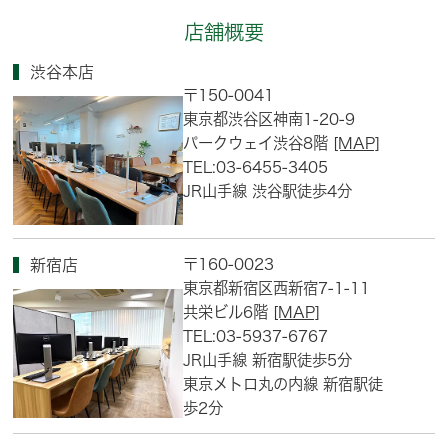
店舗概要
渋谷本店
〒150-0041
東京都渋谷区神南1-20-9
パークウェイ渋谷8階
[MAP]
TEL:03-6455-3405
JR山手線 渋谷駅徒歩4分
〒160-0023
新宿店
東京都新宿区西新宿7-1-11
共栄ビル6階
[MAP]
TEL:03-5937-6767
JR山手線 新宿駅徒歩5分
東京メトロ丸の内線 新宿駅徒
歩2分