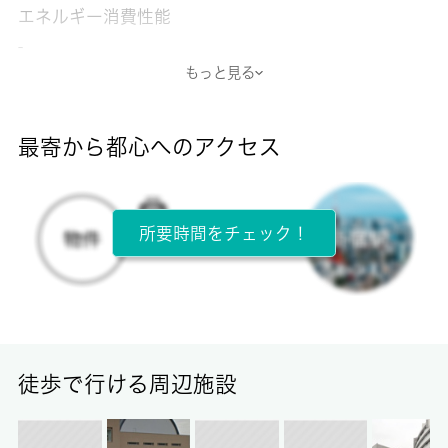
エネルギー消費性能
-
もっと見る
断熱性能
-
最寄から都心へのアクセス
目安光熱費
-
所要時間をチェック！
所在階
4階 / 4階建
面積
16.57㎡
徒歩で行ける周辺施設
保証金
0ヶ月