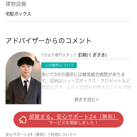
建物設備
宅配ボックス
アドバイザーからのコメント
釘崎(くぎざき)
7万以下専門スタッフ
この物件について
歩いて3分の場所には練馬総合病院がありま
す。収納はシューズボックス・クロゼットなど
豊富なので、広々と空間を利用することも可能
です。宅配ボックスはカードキーや暗証番号が
続きを読む
なければ開けられないので、荷物の盗難防止に
もつながります。安心のオートロック設備は、
女性にも人気です。室内設備はエアコン・フロ
部屋まる。安心サポート24（無料）
ーリングなど充実した設備を備え付けていま
サービスを開始しました！
す。こちらは月々の家賃が5.7万円の物件で
す。当社スタッフの豊富な経験から、住まい探
安心サポート24（無料）ご利用について