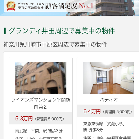
グランディ井田周辺で募集中の物件
神奈川県川崎市中原区周辺で募集中の物件
ライオンズマンション平間駅
パティオ
前第２
6.4万円
（管理費:5,000円）
5.3万円
（管理費:5,000円）
東急東横線「
武蔵小杉
」
駅 徒歩8分
南武線「
平間
」駅 徒歩3分
住所：川崎市中原区今井南