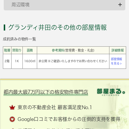
周辺環境
グランディ井田のその他の部屋情報
成約済みの物件一覧
階層
間取り
面積
参考賃料
(管理費・敷金・礼金)
詳細情報
部屋情報
2階
1Ｋ
16.00㎡
非公開 ※ご確認いたしますのでお問い合わせください
を見る >
都内最大級7万円以下の格安物件専門店
東京の不動産会社 顧客満足度No.1
Google口コミでお客様からの圧倒的支持を獲得