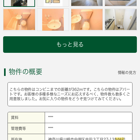
もっと見る
物件の概要
情報の見方
こちらの物件はコンビニまでの距離が362mです。こちらの物件はアパー
トです。お客様の多種多様なニーズにお応えするべく、物件数も数多くご
用意致しました。お気に入りの物件をどうぞ見つけてみてください。
賃料
****
管理費等
****
所在地
神奈川県川崎市中原区井田３丁目27-13[
MAP
]