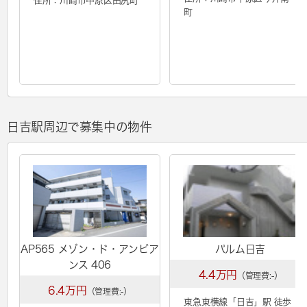
住所：川崎市中原区田尻町
町
日吉駅周辺で募集中の物件
AP565 メゾン・ド・アンビア
パルム日吉
ンス 406
4.4万円
（管理費:-）
6.4万円
（管理費:-）
東急東横線「
日吉
」駅 徒歩