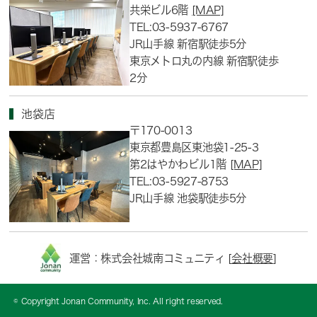
共栄ビル6階
[MAP]
TEL:03-5937-6767
JR山手線 新宿駅徒歩5分
東京メトロ丸の内線 新宿駅徒歩
2分
池袋店
〒170-0013
東京都豊島区東池袋1-25-3
第2はやかわビル1階
[MAP]
TEL:03-5927-8753
JR山手線 池袋駅徒歩5分
運営：株式会社城南コミュニティ [
会社概要
]
© Copyright Jonan Community, Inc. All right reserved.