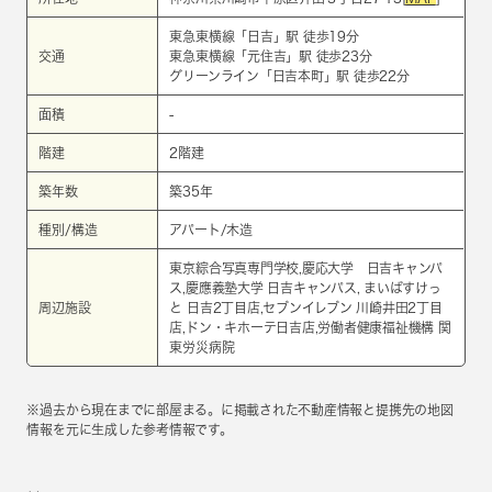
東急東横線
「
日吉
」駅 徒歩19分
交通
東急東横線
「
元住吉
」駅 徒歩23分
グリーンライン
「
日吉本町
」駅 徒歩22分
面積
-
階建
2階建
築年数
築35年
種別/構造
アパート/木造
東京綜合写真専門学校,慶応大学 日吉キャンパ
ス,慶應義塾大学 日吉キャンパス, まいばすけっ
周辺施設
と 日吉2丁目店,セブンイレブン 川崎井田2丁目
店,ドン・キホーテ日吉店,労働者健康福祉機構 関
東労災病院
※過去から現在までに部屋まる。に掲載された不動産情報と提携先の地図
情報を元に生成した参考情報です。