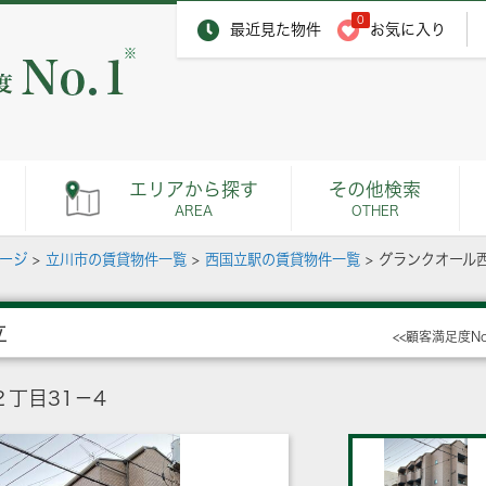
0
最近見た物件
お気に入り
※
エリアから探す
その他検索
AREA
OTHER
ページ
>
立川市の賃貸物件一覧
>
西国立駅の賃貸物件一覧
>
グランクオール
立
<<顧客満足度N
丁目31－4