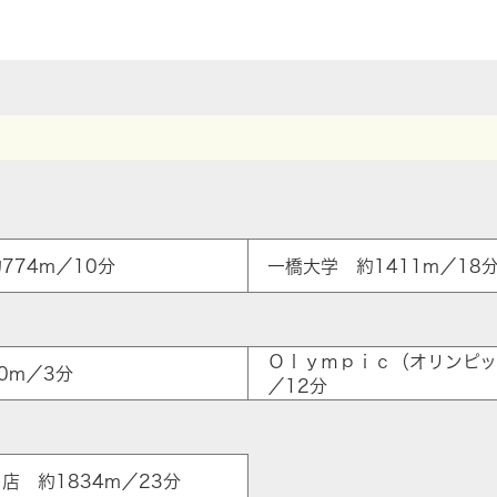
774m／10分
一橋大学 約1411m／18
Ｏｌｙｍｐｉｃ（オリンピッ
0m／3分
／12分
口店 約1834m／23分