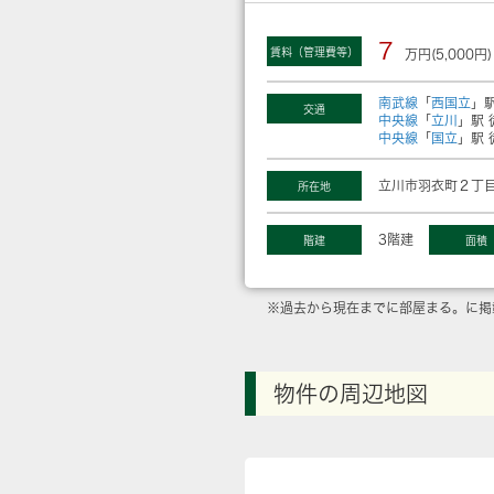
7
賃料（管理費等）
万円(5,000円)
南武線
「
西国立
」駅
交通
中央線
「
立川
」駅 
中央線
「
国立
」駅 
立川市羽衣町２丁目
所在地
3階建
階建
面積
※過去から現在までに部屋まる。に掲
物件の周辺地図