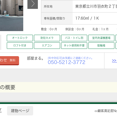
東京都立川市羽衣町２丁目
所在地
17.60㎡ / 1Ｋ
専有面積/間取り
敷金：
0ヶ月
保証金：
0ヶ月
礼金：
1ヶ月
オートロック
防犯カメラ
バス・トイレ別
室内洗濯機置場
ロフト付き
エアコン
ネット使用料不要
駐輪場
部屋まる。
[年中対応可]お気軽にご連絡ください。
>
わせ
無料
050-5212-3772
の概要
立
建物ページ
<<顧客満足度N