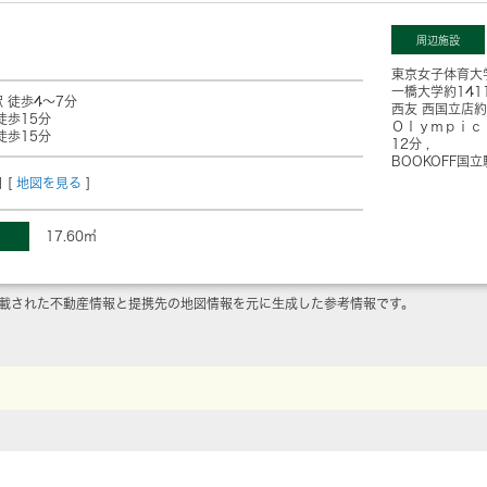
周辺施設
東京女子体育大
一橋大学
約141
 徒歩4～7分
西友 西国立店
約
徒歩15分
Ｏｌｙｍｐｉｃ
徒歩15分
12分
BOOKOFF国
 [
地図を見る
]
17.60㎡
載された不動産情報と提携先の地図情報を元に生成した参考情報です。