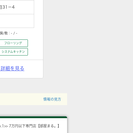
31－4
償/敷：
- / -
フローリング
システムキッチン
> 詳細を見る
情報の見方
o.1>> 7万円以下専門店【部屋まる。】