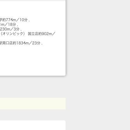
学
約774m／10分
1m／18分
230m／3分
（オリンピック） 国立店
約902m／
立駅南口店
約1834m／23分