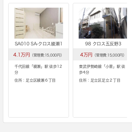
SA010 SA-クロス綾瀬1
98 クロス五反野3
4.1万円
4万円
（管理費:15,000円）
（管理費:15,000円）
千代田線「
綾瀬
」駅 徒歩12
東武伊勢崎線「
小菅
」駅 徒
分
歩4分
住所：足立区綾瀬６丁目
住所：足立区足立２丁目