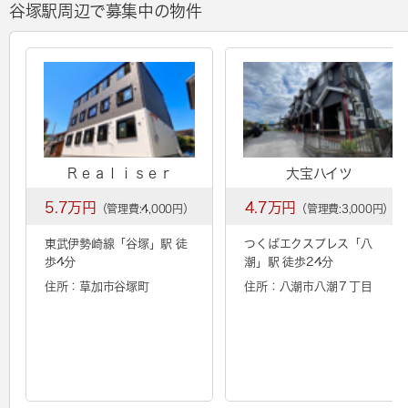
谷塚駅周辺で募集中の物件
Ｒｅａｌｉｓｅｒ
大宝ハイツ
5.7万円
4.7万円
（管理費:4,000円）
（管理費:3,000円）
東武伊勢崎線「
谷塚
」駅 徒
つくばエクスプレス「
八
歩4分
潮
」駅 徒歩24分
住所：草加市谷塚町
住所：八潮市八潮７丁目