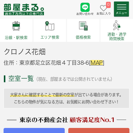
0
お気に入り
お問い合わせ
通勤・通学
価格検索
エリア検索
沿線・駅検索
時間検索
クロノス花畑
住所：東京都足立区花畑４丁目38-6[
MAP
]
空室一覧
（現在、部屋まるでは公開されていません）
大家さんに確認することで最新の空室
が出ている場合があります。
こちらの物件が気になる方は、お気軽にお問い合わせ下さい！