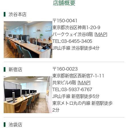
店舗概要
渋谷本店
〒150-0041
東京都渋谷区神南1-20-9
パークウェイ渋谷8階
[MAP]
TEL:03-6455-3405
JR山手線 渋谷駅徒歩4分
〒160-0023
新宿店
東京都新宿区西新宿7-1-11
共栄ビル6階
[MAP]
TEL:03-5937-6767
JR山手線 新宿駅徒歩5分
東京メトロ丸の内線 新宿駅徒歩
2分
池袋店