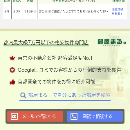
階層
間取り
面積
参考賃料
(管理費・敷金・礼金)
詳細情報
部屋情報
2階
2ＤＫ
31.89㎡
非公開 ※ご確認いたしますのでお問い合わせください
を見る >
都内最大級7万円以下の格安物件専門店
東京の不動産会社 顧客満足度No.1
Google口コミでお客様からの圧倒的支持を獲得
首都圏全ての物件をお得に紹介可能
部屋まる。で自分にあった部屋を検索
メールで相談する
電話で相談する