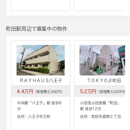
町田駅周辺で募集中の物件
ＲＡＹＨＡＵＳ八王子
ＴＯＫＹＯβ町田
4.4万円
5.2万円
（管理費:5,000円）
（管理費:5,000円）
中央線「
八王子
」駅 徒歩8
小田急小田原線「
町田
」
分
駅 徒歩12分
住所：八王子市万町
住所：町田市森野２丁目