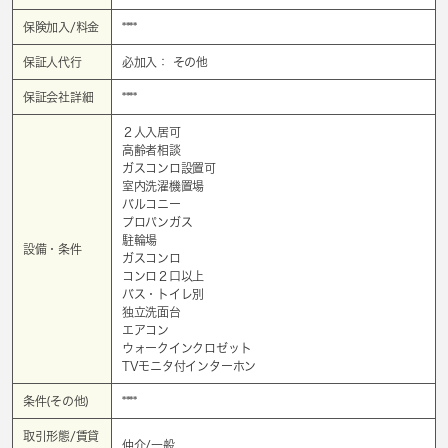
保険加入/料金
****
保証人代行
必加入： その他
保証会社詳細
****
２人入居可
高齢者相談
ガスコンロ設置可
室内洗濯機置場
バルコニー
プロパンガス
駐輪場
設備・条件
ガスコンロ
コンロ２口以上
バス・トイレ別
独立洗面台
エアコン
ウォークインクロゼット
TVモニタ付インターホン
条件(その他)
****
取引形態/賃貸
仲介/一般