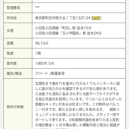
管理費等
****
所在地
東京都町田市南大谷１丁目1327-34 [
MAP
]
小田急小田原線「
町田
」駅 徒歩15分
交通
小田急小田原線「
玉川学園前
」駅 徒歩24分
面積
46.10㎡
階建
1階
築年数
1985年 5月
種別/構造
アパート /軽量鉄骨
玄関先まで覗き穴を覗きに行かなくてもインターホン越
しに誰が来たのかを確認できるので安心感があります。
入浴後でも湿気に悩まされずに化粧やヘアメイクができ
る独立洗面台を採用しています。ワンルームとはちがった
素敵なキッチンがあるお住まいです。この物件はバルコ
物件の特徴
ニー付きです。新たな住まい探しを始める方、 城南コ
ミュニティからお探しになりませんか。スタッフ一同サ
ポートして参ります。※短期解約違約金あり※法人契約
の場合敷金１ヶ月分積み増し※募集内容と現況に相違が