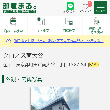
0
お気に入り
お問い合わせ
通勤・通学
価格検索
エリア検索
沿線・駅検索
時間検索
町田市でお探しなら、賃料7万円以下の専門店・部屋まる！
クロノス南大谷
住所：東京都町田市南大谷１丁目1327-34 [
MAP
]
外観・内観写真