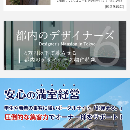
の物件。バルコニー付きの物件で、用途に合わ
せて使用できおすすめです。2つの調理を同時に
[続きを読む]
進行できて料理の効率を上げられる、2口コン
ロが付いています。住みやすさが満載でイチオ
シのアパートはこちらです。転居先に住み心地
も良いこちらの賃貸物件。充実した新生活を過
ごしましょう。 城南コミュニティは、多種多
様な賃貸情報を取り扱っております。町田市で
住まい探しをする場合には、お気軽にお声かけ
下さい。