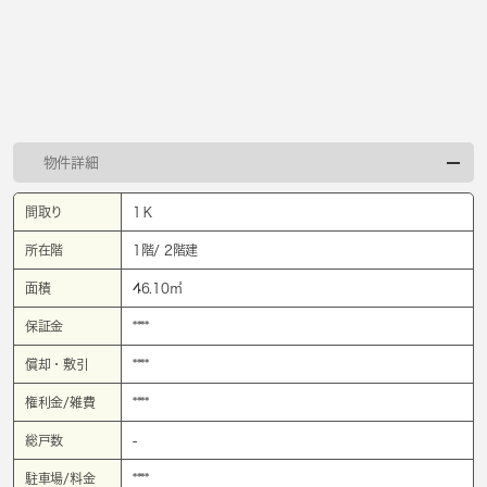
物件詳細
間取り
1Ｋ
所在階
1階/ 2階建
面積
46.10㎡
保証金
****
償却・敷引
****
権利金/雑費
****
総戸数
-
駐車場/料金
****