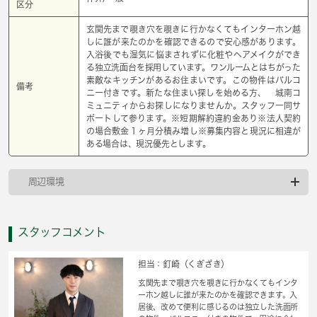
区分
玄関先まで覗き穴を覗きに行かなくてもインターホン越
しに誰が来たのかを確認できるので安心感があります。
入浴後でも湿気に悩まされずに化粧やヘアメイクができ
る独立洗面台を採用しています。ワンルームとはちがった
素敵なキッチンがあるお住まいです。この物件はバルコ
備考
ニー付きです。新たな住まい探しを始める方、 城南コ
ミュニティからお探しになりませんか。スタッフ一同サ
ポートして参ります。※短期解約違約金あり※法人契約
の場合敷金１ヶ月分積み増し※募集内容と現況に相違が
ある場合は、現況優先とします。
周辺環境
スタッフコメント
担当：釘崎（くぎざき）
玄関先まで覗き穴を覗きに行かなくてもインタ
ーホン越しに誰が来たのかを確認できます。入
居後、改めて便利に感じるのは独立した洗面所